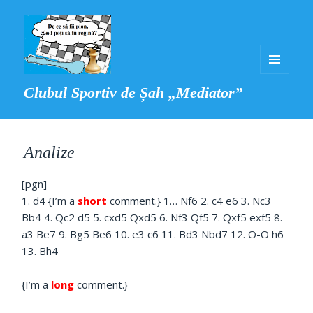
MENIU
Clubul Sportiv de Șah „Mediator”
ȘI
WIDGET-
URI
Analize
[pgn]
1. d4 {I’m a
short
comment.} 1… Nf6 2. c4 e6 3. Nc3
Bb4 4. Qc2 d5 5. cxd5 Qxd5 6. Nf3 Qf5 7. Qxf5 exf5 8.
a3 Be7 9. Bg5 Be6 10. e3 c6 11. Bd3 Nbd7 12. O-O h6
13. Bh4
{I’m a
long
comment.}