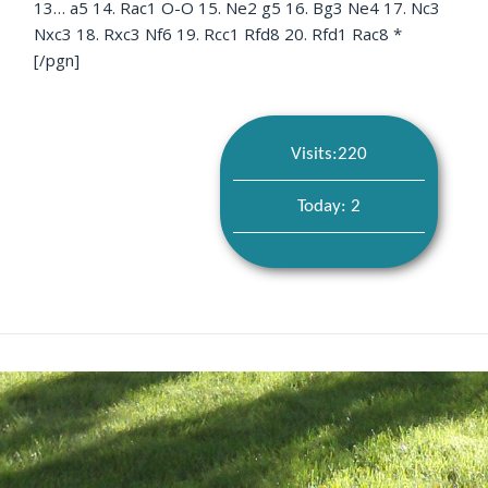
13… a5 14. Rac1 O-O 15. Ne2 g5 16. Bg3 Ne4 17. Nc3
Nxc3 18. Rxc3 Nf6 19. Rcc1 Rfd8 20. Rfd1 Rac8 *
[/pgn]
Visits:220
Today: 2