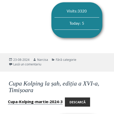
Visits:3320
Today: 5
Publicat
Autor
Categorii
23-08-2024
Narcisa
Fără categorie
pe
la Citatul zilei 24.08.2024 (sâmbătă)
Lasă un comentariu
Cupa Kolping la șah, ediția a XVI-a,
Timișoara
Cupa-Kolping-martie-2024-3
DESCARCĂ