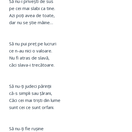
Să nu-i privești de sus
pe cei mai slabi ca tine.
Azi poți avea de toate,
dar nu se ştie mâine…
Să nu pui preţ pe lucruri
ce n-au nici o valoare.
Nu fi atras de slavă,
căci slava-i trecătoare.
Să nu-ți judeci părinţii
că-s simpli sau ţărani,
Căci cei mai trişti din lume
sunt cei ce sunt orfani.
Să nu-ţi fie ruşine