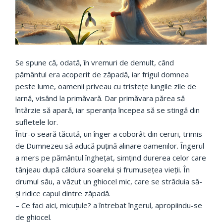
Se spune că, odată, în vremuri de demult, când
pământul era acoperit de zăpadă, iar frigul domnea
peste lume, oamenii priveau cu tristețe lungile zile de
iarnă, visând la primăvară. Dar primăvara părea să
întârzie să apară, iar speranța începea să se stingă din
sufletele lor.
Într-o seară tăcută, un înger a coborât din ceruri, trimis
de Dumnezeu să aducă puțină alinare oamenilor. Îngerul
a mers pe pământul înghețat, simțind durerea celor care
tânjeau după căldura soarelui și frumusețea vieții. În
drumul său, a văzut un ghiocel mic, care se străduia să-
și ridice capul dintre zăpadă.
– Ce faci aici, micuțule? a întrebat îngerul, apropiindu-se
de ghiocel.