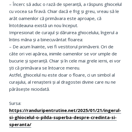
– Încerc să aduc o rază de speranță, a răspuns ghiocelul
cu vocea sa firavă. Chiar dacă e frig și greu, vreau să le
arăt oamenilor că primăvara este aproape, că
întotdeauna există un nou început.
Impresionat de curajul și dăruirea ghiocelului, îngerul a
întins mâna și a binecuvântat floarea:
– De acum înainte, vei fi vestitorul primăverii. Ori de
câte ori vei apărea, inimile oamenilor se vor umple de
bucurie și speranță. Chiar și în cele mai grele ierni, ei vor
ști că primăvara se întoarce mereu.
Astfel, ghiocelul nu este doar o floare, ci un simbol al
curajului, al renașterii și al dragostei divine care nu ne
părăsește niciodată.
Sursa:
https://randuripentrutine.net/2025/01/21/ingerul-
si-ghiocelul-o-pilda-superba-despre-credinta-si-
speranta/