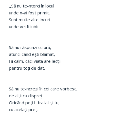
,,Să nu te-ntorci în locul
unde n-ai fost primit.
Sunt multe alte locuri
unde vei fi iubit.
Să nu răspunzi cu ură,
atunci când eşti blamat,
Fii calm, căci viaţa are lecții,
pentru toţi de dat.
Să nu te-ncrezi în cei care vorbesc,
de alții cu dispreţ.
Oricând poţi fi tratat şi tu,
cu acelaşi preţ.