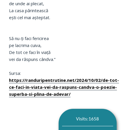
de unde ai plecat,
La casa părintească
eşti cel mai aşteptat.
Să nu-ţi faci fericirea
pe lacrima cuiva,
De tot ce faci în viață
vei da răspuns cândva.”
Sursa:
https://randuripentrutine.net/2024/10/02/de-tot-
ce-faci-in-viata-vei-da-raspuns-candva-o-poezie-
superba-si-plina-de-adevar/
Visits:1658