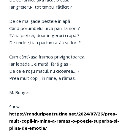
Iar greieru-i tot timpul rătăcit ?
De ce mai şade peştele în apă
Când porumbelul urcă pân’-la nori ?
Tăria pietrei, doar în geruri crapă ?
De unde-şi iau parfum atâtea flori ?
Cum cânt’-aşa frumos privighetoarea,
Iar lebăda… e mută, fără glas ?
De ce e roşu macul, nu cicoarea… ?
Prea mult copil, în mine, a rămas.
M. Bunget
Sursa:
https://randuripentrutine.net/2024/07/26/prea-
mult-copil-in-mine-a-ramas-o-poezie-superba-si-
plina-de-emotie/