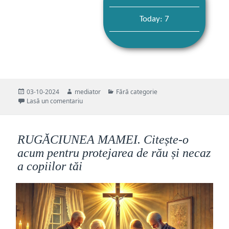
Today: 7
Publicat
Autor
Categorii
03-10-2024
mediator
Fără categorie
pe
la Cea mai scurtă și benefică rugăciune pentru copiii
Lasă un comentariu
RUGĂCIUNEA MAMEI. Citește-o
acum pentru protejarea de rău și necaz
a copiilor tăi