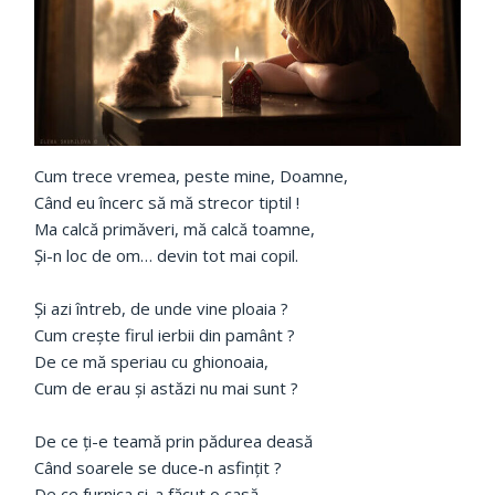
Cum trece vremea, peste mine, Doamne,
Când eu încerc să mă strecor tiptil !
Ma calcă primăveri, mă calcă toamne,
Şi-n loc de om… devin tot mai copil.
Şi azi întreb, de unde vine ploaia ?
Cum creşte firul ierbii din pamânt ?
De ce mă speriau cu ghionoaia,
Cum de erau şi astăzi nu mai sunt ?
De ce ţi-e teamă prin pădurea deasă
Când soarele se duce-n asfinţit ?
De ce furnica şi-a făcut o casă,