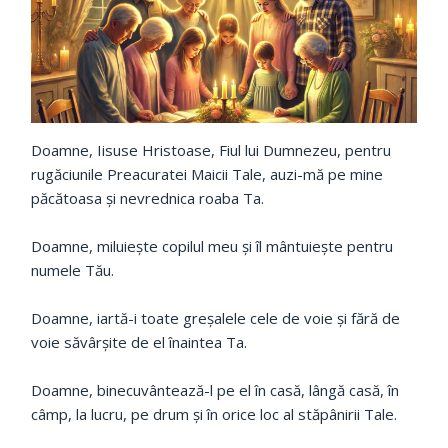
Doamne, Iisuse Hristoase, Fiul lui Dumnezeu, pentru
rugăciunile Preacuratei Maicii Tale, auzi-mă pe mine
păcătoasa şi nevrednica roaba Ta.
Doamne, miluieşte copilul meu şi îl mântuieşte pentru
numele Tău.
Doamne, iartă-i toate greşalele cele de voie şi fără de
voie săvârşite de el înaintea Ta.
Doamne, binecuvântează-l pe el în casă, lângă casă, în
câmp, la lucru, pe drum şi în orice loc al stăpânirii Tale.