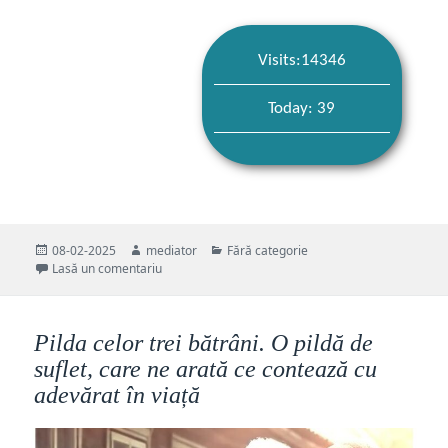
Visits:14346
Today: 39
Publicat
Autor
Categorii
08-02-2025
mediator
Fără categorie
pe
la Îngerul și Ghiocelul. O pildă superbă despre cred
Lasă un comentariu
Pilda celor trei bătrâni. O pildă de
suflet, care ne arată ce contează cu
adevărat în viață