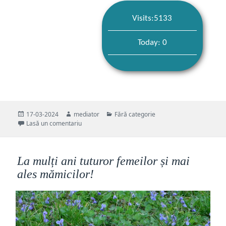
Visits:5133
Today: 0
Publicat
Autor
Categorii
17-03-2024
mediator
Fără categorie
pe
la Cupa Kolping la șah, ediția a XVI-a, Timișoara
Lasă un comentariu
La mulți ani tuturor femeilor și mai
ales mămicilor!