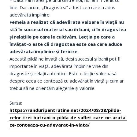
tine. Dar acum, „Dragostea” a fost cea care a adus
adevărata împlinire.
Femeia a realizat că adevărata valoare în viață nu
stă în succesul material sau în bani, ci în dragostea
și relațiile pe care le cultivăm. Lecția pe care a
învățat-o este că dragostea este cea care aduce
adevărata împlinire și fericire.
Această pildă ne învață că, deși succesul și banii pot fi
importante în viață, adevărata împlinire vine din
dragoste și relații autentice. Este o lecție valoroasă
despre ceea ce contează cu adevărat în viață și cum ar
trebui să ne orientăm alegerile și valorile.
Sursa:
https://randuripentrutine.net/2024/08/28/pilda-
celor-trei-batrani-o-pilda-de-suflet-care-ne-arata-
ce-conteaza-cu-adevarat-in-viata/