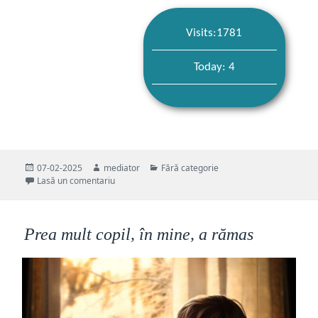
Visits:1781
Today: 4
Publicat
Autor
Categorii
07-02-2025
mediator
Fără categorie
pe
la Pilda celor trei bătrâni. O pildă de suflet, care n
Lasă un comentariu
Prea mult copil, în mine, a rămas