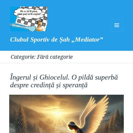
MENIU
Clubul Sportiv de Șah „Mediator”
ȘI
WIDGET-
Categorie:
Fără categorie
URI
Îngerul și Ghiocelul. O pildă superbă
despre credință și speranță