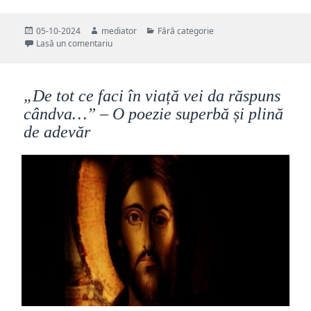
Publicat
Autor
Categorii
05-10-2024
mediator
Fără categorie
pe
la „Eu sunt acolo…” – Una din cele mai frumoase și p
Lasă un comentariu
„De tot ce faci în viață vei da răspuns
cândva…” – O poezie superbă și plină
de adevăr