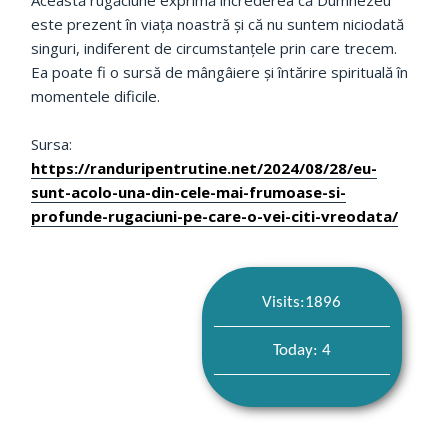
Această rugăciune exprimă încrederea că Dumnezeu
este prezent în viața noastră și că nu suntem niciodată
singuri, indiferent de circumstanțele prin care trecem.
Ea poate fi o sursă de mângâiere și întărire spirituală în
momentele dificile.
Sursa:
https://randuripentrutine.net/2024/08/28/eu-
sunt-acolo-una-din-cele-mai-frumoase-si-
profunde-rugaciuni-pe-care-o-vei-citi-vreodata/
Visits:1896
Today: 4