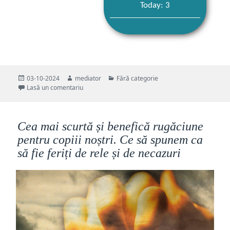
Today: 3
Publicat
Autor
Categorii
03-10-2024
mediator
Fără categorie
pe
la „De tot ce faci în viață vei da răspuns cândva…” 
Lasă un comentariu
Cea mai scurtă și benefică rugăciune
pentru copiii noștri. Ce să spunem ca
să fie feriți de rele și de necazuri