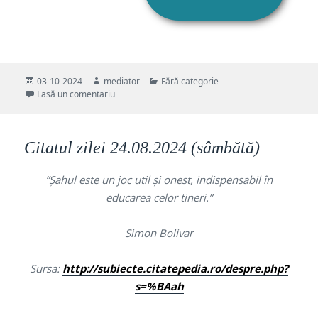
Publicat
Autor
Categorii
03-10-2024
mediator
Fără categorie
pe
la RUGĂCIUNEA MAMEI. Citește-o acum pentru protej
Lasă un comentariu
Citatul zilei 24.08.2024 (sâmbătă)
”Șahul este un joc util și onest, indispensabil în
educarea celor tineri.”
Simon Bolivar
Sursa:
http://subiecte.citatepedia.ro/despre.php?
s=%BAah