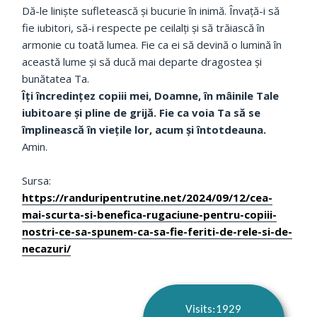
Dă-le liniște sufletească și bucurie în inimă. Învață-i să
fie iubitori, să-i respecte pe ceilalți și să trăiască în
armonie cu toată lumea. Fie ca ei să devină o lumină în
această lume și să ducă mai departe dragostea și
bunătatea Ta.
Îți încredințez copiii mei, Doamne, în mâinile Tale
iubitoare și pline de grijă. Fie ca voia Ta să se
împlinească în viețile lor, acum și întotdeauna.
Amin.
Sursa:
https://randuripentrutine.net/2024/09/12/cea-
mai-scurta-si-benefica-rugaciune-pentru-copiii-
nostri-ce-sa-spunem-ca-sa-fie-feriti-de-rele-si-de-
necazuri/
Visits:1929