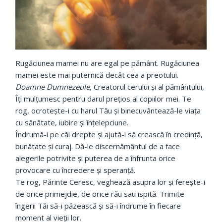
Rugăciunea mamei nu are egal pe pământ. Rugăciunea
mamei este mai puternică decât cea a preotului.
Doamne Dumnezeule,
Creatorul cerului și al pământului,
Îți mulțumesc pentru darul prețios al copiilor mei. Te
rog, ocrotește-i cu harul Tău și binecuvântează-le viața
cu sănătate, iubire și înțelepciune.
Îndrumă-i pe căi drepte și ajută-i să crească în credință,
bunătate și curaj. Dă-le discernământul de a face
alegerile potrivite și puterea de a înfrunta orice
provocare cu încredere și speranță.
Te rog, Părinte Ceresc, veghează asupra lor și ferește-i
de orice primejdie, de orice rău sau ispită. Trimite
îngerii Tăi să-i păzească și să-i îndrume în fiecare
moment al vieții lor.