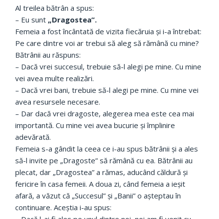
Al treilea bătrân a spus:
– Eu sunt
„Dragostea”.
Femeia a fost încântată de vizita fiecăruia și i-a întrebat:
Pe care dintre voi ar trebui să aleg să rămână cu mine?
Bătrânii au răspuns:
– Dacă vrei succesul, trebuie să-l alegi pe mine. Cu mine
vei avea multe realizări.
– Dacă vrei bani, trebuie să-l alegi pe mine. Cu mine vei
avea resursele necesare.
– Dar dacă vrei dragoste, alegerea mea este cea mai
importantă. Cu mine vei avea bucurie și împlinire
adevărată.
Femeia s-a gândit la ceea ce i-au spus bătrânii și a ales
să-l invite pe „Dragoste” să rămână cu ea. Bătrânii au
plecat, dar „Dragostea” a rămas, aducând căldură și
fericire în casa femeii. A doua zi, când femeia a ieșit
afară, a văzut că „Succesul” și „Banii” o așteptau în
continuare. Aceștia i-au spus:
– Dacă l-ai fi ales pe unul dintre noi, noi am fi venit cu