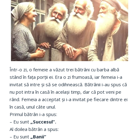
Într-o zi, o femeie a văzut trei bătrâni cu barba albă
stând în fața porții ei. Era o zi frumoasă, iar femeia i-a
invitat să intre și să se odihnească. Bătrânii i-au spus că
nu pot intra în casă în același timp, dar că pot veni pe
rând. Femeia a acceptat și i-a invitat pe fiecare dintre ei
în casă, unul câte unul.
Primul bătrân i-a spus:
– Eu sunt
„Succesul”.
Al doilea bătrân a spus:
– Eu sunt
„Banii”