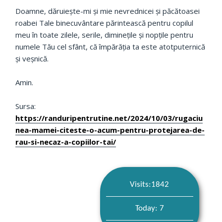
Doamne, dăruieşte-mi şi mie nevrednicei şi păcătoasei
roabei Tale binecuvântare părintească pentru copilul
meu în toate zilele, serile, dimineţile şi nopţile pentru
numele Tău cel sfânt, că împărăţia ta este atotputernică
şi veşnică.
Amin.
Sursa:
https://randuripentrutine.net/2024/10/03/rugaciu
nea-mamei-citeste-o-acum-pentru-protejarea-de-
rau-si-necaz-a-copiilor-tai/
Visits:1842
Today: 7