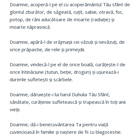
Doamne, acoperă-l pe el cu acoperământul Tău sfânt de
glontul zburător, de săgeată, cuţit, sabie, otravă, foc,
potop, de răni aducătoare de moarte (radiaţie) şi
moarte năprasnică.
Doamne, apără-l de vrăjmaşii cei văzuţi şi nevăzuţi, de
orice prăpastie, de rele şi primejdii.
Doamne, vindecă-l pe el de orice boală, curăţeşte-l de
orice întinăciune (tutun, beţie, droguri) şi uşurează-i
durerile sufleteşti şi scârbele.
Doamne, dăruieşte-i lui harul Duhului Tău Sfânt,
sănătate, curăţenie sufletească şi trupească în toţi anii
vieţii.
Doamne, dă-i benecuvântarea Ta pentru viaţă
cuviincioasă în familie şi naştere de fii cu blagocestie.