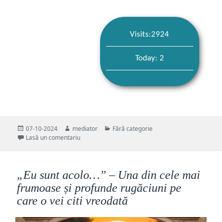
Visits:2924
Today: 2
Publicat
Autor
Categorii
07-10-2024
mediator
Fără categorie
pe
la Prea mult copil, în mine, a rămas
Lasă un comentariu
„Eu sunt acolo…” – Una din cele mai
frumoase și profunde rugăciuni pe
care o vei citi vreodată