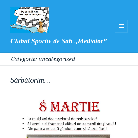
MENIU
Clubul Sportiv de Șah „Mediator”
ȘI
WIDGET-
Categorie:
uncategorized
URI
Sărbătorim…