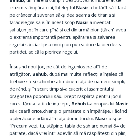
cruzimea împăratului, înțeleptul
Nasir
a hotărît să-l facă
pe crâncenul suveran să-și dea seama de tirania și
fărădelegile sale. În acest scop
Nasir
a inventat
șahul,un joc în care pînă și cel din urmă pion (țăran) avea
o extremă importanță pentru apărarea și salvarea
regelui său, iar lipsa unui pion putea duce la pierderea
partidei, adică la pierirea regelui.
Însușind noul joc, pe cât de ingenios pe atît de
atrăgător,
Behub
, după mai multe reflecții a înțeles că
trebuie să-și schimbe atitudinea față de oamenii simpli,
de rând, și în scurt timp și-a cucerit atașamentul și
dragostea poporului său. Drept răsplată pentru jocul
care-l făcuse atît de înțelept,
Behub
i-a propus lui
Nasir
să-i ceară orice,chiar și o jumătate din împărăție. Făcând
o plecăciune adâncă în fața domnitorului,
Nasir
a spus:
”Precum vezi, tu, stăpîne, tabla de șah are numai 64 de
pătrate, dacă vrei într-adevăr să mă răsplătești din plin,