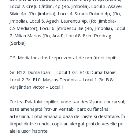
Locul 2. Crețu Cătălin, 4p (Ro. Jimbolia), Locul 3. Asavei
Silviu 4p. (Ro. Jimbolia), Locul 4. Strunk Roland 4p, (Ro,
Jimbolia), Locul 5. Agachi Laurențiu 4p, (Ro. Jimbolia-
C.S.Mediator), Locul 6. Știrbescu Ilie (Ro, Jimbolia), Locul
7. Milian Marius (Ro, Arad), Locul 8. Ecim Predrag
(Serbia).
C.S. Mediator a fost reprezentat de următorii copii:
Gr. B12: Duma Ioan – Locul 1 Gr. B10: Duma Daniel –
Locul 2 Gr. F10: Mașcaș Teodora – Locul 1 Gr. B 8:
Vărșăndan Victor – Locul 1
Curtea Palatului copiilor, unde s-a desfășurat concursul,
este amenajată într-un veritabil parc cu fântână
arteziană. Totul emană o oază de liniște și desfătare. În
timpul dintre runde, copiii au alergat plini de veselie pe
aleile ușor însorite.