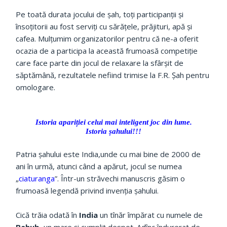
Pe toată durata jocului de șah, toți participanții și
însoțitorii au fost serviți cu sărățele, prăjituri, apă și
cafea. Mulțumim organizatorilor pentru că ne-a oferit
ocazia de a participa la această frumoasă competiție
care face parte din jocul de relaxare la sfârșit de
săptămână, rezultatele nefiind trimise la F.R. Șah pentru
omologare.
Istoria apariției celui mai inteligent joc din lume.
Istoria șahului!!!
Patria șahului este India,unde cu mai bine de 2000 de
ani în urmă, atunci când a apărut, jocul se numea
„
ciaturanga
”. Într-un străvechi manuscris găsim o
frumoasă legendă privind invenția șahului.
Cică trăia odată în
India
un tînăr împărat cu numele de
Behub
, un mare și cumplit despot. Adînc îndurerat de