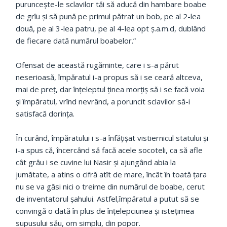
puruncește-le sclavilor tăi să aducă din hambare boabe
de grîu și să pună pe primul pătrat un bob, pe al 2-lea
două, pe al 3-lea patru, pe al 4-lea opt ș.a.m.d, dublând
de fiecare dată numărul boabelor.”
Ofensat de această rugăminte, care i s-a părut
neserioasă, împăratul i-a propus să i se ceară altceva,
mai de preț, dar înțeleptul ținea morțiș să i se facă voia
și împăratul, vrînd nevrând, a poruncit sclavilor să-i
satisfacă dorința.
În curând, împăratului i s-a înfățișat vistiernicul statului și
i-a spus că, încercând să facă acele socoteli, ca să afle
cât grâu i se cuvine lui Nasir și ajungând abia la
jumătate, a atins o cifră atît de mare, încât în toată țara
nu se va găsi nici o treime din numărul de boabe, cerut
de inventatorul șahului. Astfel,împăratul a putut să se
convingă o dată în plus de înțelepciunea și istețimea
supusului său, om simplu, din popor.