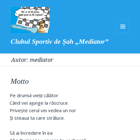
MENIU
Clubul Sportiv de Șah „Mediator”
ȘI
WIDGET-
Autor:
mediator
URI
Motto
Pe drumul vieții călător
Când vei ajunge la răscruce
Privește cerul vei vedea un nor
Și steaua ta care străluce.
Să ai încredere în ea