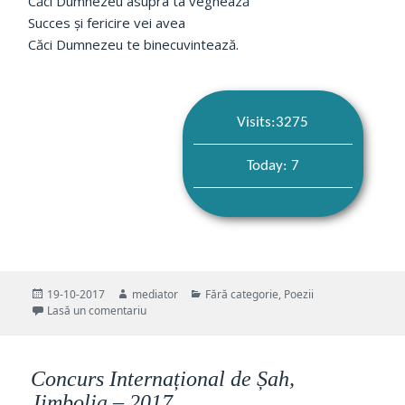
Căci Dumnezeu asupra ta veghează
Succes și fericire vei avea
Căci Dumnezeu te binecuvintează.
Visits:3275
Today: 7
Publicat
Autor
Categorii
19-10-2017
mediator
Fără categorie
,
Poezii
pe
la Motto
Lasă un comentariu
Concurs Internațional de Șah,
Jimbolia – 2017