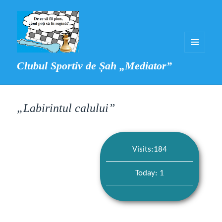
MENIU
Clubul Sportiv de Șah „Mediator”
ȘI
WIDGET-
URI
„Labirintul calului”
Visits:184
Today: 1