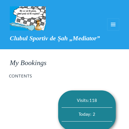
MENIU
Clubul Sportiv de Șah „Mediator”
ȘI
WIDGET-
URI
My Bookings
CONTENTS
Visits:118
Today: 2