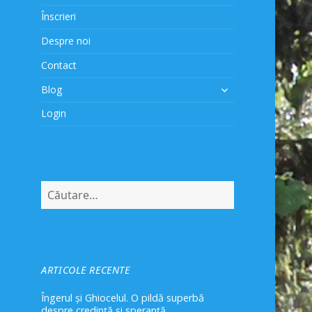
Înscrieri
Despre noi
Contact
extinde
Blog
meniul
Login
copil
Caută
după:
ARTICOLE RECENTE
Îngerul și Ghiocelul. O pildă superbă
despre credință și speranță