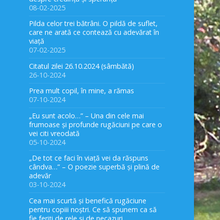
08-02-2025
Pilda celor trei bătrâni. O pildă de suflet,
care ne arată ce contează cu adevărat în
viață
07-02-2025
Citatul zilei 26.10.2024 (sâmbătă)
26-10-2024
Prea mult copil, în mine, a rămas
07-10-2024
„Eu sunt acolo…” – Una din cele mai
frumoase și profunde rugăciuni pe care o
vei citi vreodată
05-10-2024
„De tot ce faci în viață vei da răspuns
cândva…” – O poezie superbă și plină de
adevăr
03-10-2024
Cea mai scurtă și benefică rugăciune
pentru copiii noștri. Ce să spunem ca să
fie feriți de rele și de necazuri