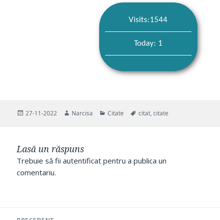
Visits:1544
Today: 1
Publicat
Autor
Categorii
Etichete
27-11-2022
Narcisa
Citate
citat
,
citate
pe
Lasă un răspuns
Trebuie să fii
autentificat
pentru a publica un
comentariu.
Navigare