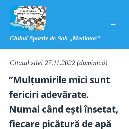
MENIU
Clubul Sportiv de Șah „Mediator”
ȘI
WIDGET-
URI
Citatul zilei 27.11.2022 (duminică)
”Mulțumirile mici sunt
fericiri adevărate.
Numai când ești însetat,
fiecare picătură de apă