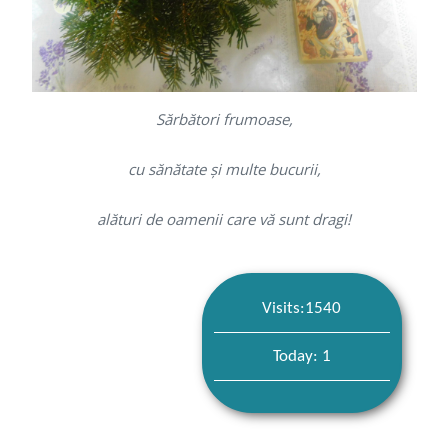
Sărbători frumoase,
cu sănătate și multe bucurii,
alături de oamenii care vă sunt dragi!
Visits:1540
Today: 1