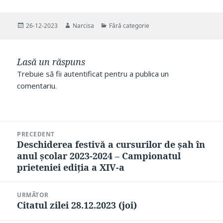
Publicat
Autor
Categorii
26-12-2023
Narcisa
Fără categorie
pe
Lasă un răspuns
Trebuie să fii
autentificat
pentru a publica un
comentariu.
Navigare
PRECEDENT
în
Deschiderea festivă a cursurilor de șah în
Articolul
articole
anul școlar 2023-2024 – Campionatul
anterior:
prieteniei ediția a XIV-a
URMĂTOR
Citatul zilei 28.12.2023 (joi)
Articolul
următor: