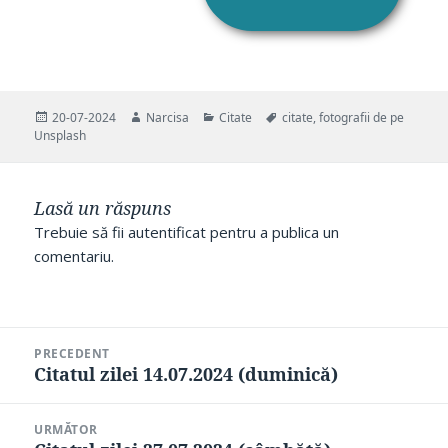
Publicat
Autor
Categorii
Etichete
20-07-2024
Narcisa
Citate
citate
,
fotografii de pe
pe
Unsplash
Lasă un răspuns
Trebuie să fii
autentificat
pentru a publica un
comentariu.
Navigare
PRECEDENT
în
Citatul zilei 14.07.2024 (duminică)
Articolul
articole
anterior:
URMĂTOR