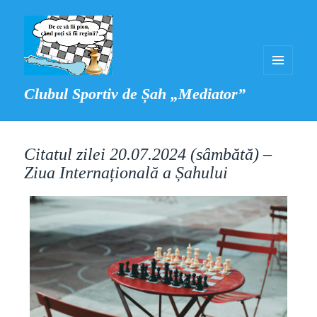
MENIU
Clubul Sportiv de Șah „Mediator”
ȘI
WIDGET-
URI
Citatul zilei 20.07.2024 (sâmbătă) –
Ziua Internațională a Șahului