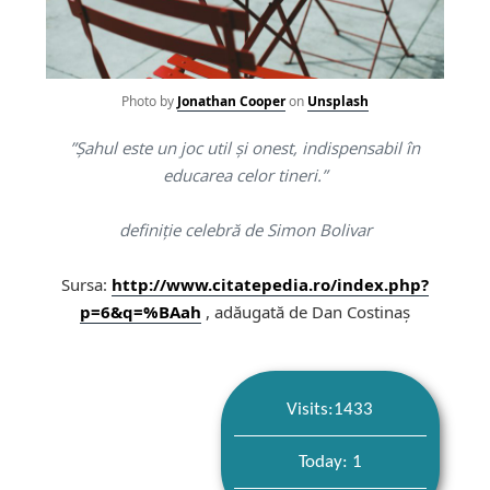
Photo by
Jonathan Cooper
on
Unsplash
”Șahul este un joc util și onest, indispensabil în
educarea celor tineri.”
definiție celebră de Simon Bolivar
Sursa:
http://www.citatepedia.ro/index.php?
p=6&q=%BAah
, adăugată de Dan Costinaș
Visits:1433
Today: 1