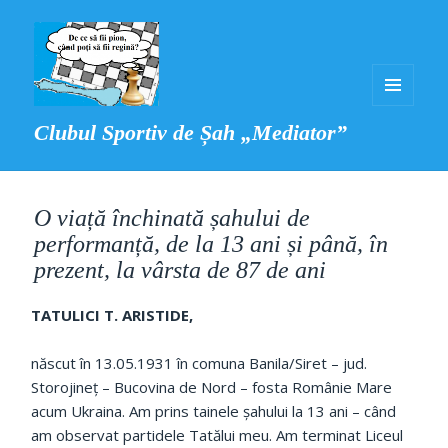
MENIU
Clubul Sportiv de Șah „Mediator”
ȘI
WIDGET-
URI
O viață închinată șahului de
performanță, de la 13 ani și până, în
prezent, la vârsta de 87 de ani
TATULICI T. ARISTIDE,
născut în 13.05.1931 în comuna Banila/Siret – jud.
Storojineț – Bucovina de Nord – fosta Românie Mare
acum Ukraina. Am prins tainele șahului la 13 ani – când
am observat partidele Tatălui meu. Am terminat Liceul