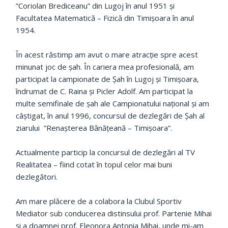
”Coriolan Brediceanu” din Lugoj în anul 1951 și
Facultatea Matematică – Fizică din Timișoara în anul
1954.
În acest răstimp am avut o mare atracție spre acest
minunat joc de șah. În cariera mea profesională, am
participat la campionate de Șah în Lugoj și Timișoara,
îndrumat de C. Raina și Picler Adolf. Am participat la
multe semifinale de șah ale Campionatului național și am
câștigat, în anul 1996, concursul de dezlegări de Șah al
ziarului ”Renașterea Bănățeană – Timișoara”.
Actualmente particip la concursul de dezlegări al TV
Realitatea – fiind cotat în topul celor mai buni
dezlegători.
Am mare plăcere de a colabora la Clubul Sportiv
Mediator sub conducerea distinsului prof. Partenie Mihai
și a doamnei prof. Eleonora Antonia Mihai, unde mi-am