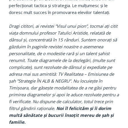
perfecționat tactica și strategia. Le mulțumesc și le
doresc mult succes în promovarea elevilor talentați.
Dragi cititori, ai revistei ”Visul unui pion”, tocmai ați citit
viața domnului profesor Tatulici Aristide, relatată de
dânsul și, concentrată în 15 rânduri. Suntem onorați să
găzduim în paginile revistei noastre o asemenea
personalitate, de o modestie rară și un talent șahist
renumit. Toate diagramele de la dezlegări, (multe sunt
complicate), sunt rezolvate de dânsul și expediate pe
adresa mai sus amintită: TV Realitatea – Emisiunea de
șah ”Strategie ÎN ALB & NEGRU”. Nu locuiește în
Timișoara, dar găsește modalitatea de a ne găsi pentru
primirea diagramelor și apoi le aduce rezolvate pentru a
fi verificate. Nu dispune de calculator, totul trece prin
filtrul gândirii raționale.
Noi îl felicităm și îi dorim
multă sănătate și bucurii însoțit mereu de șah și
familie.