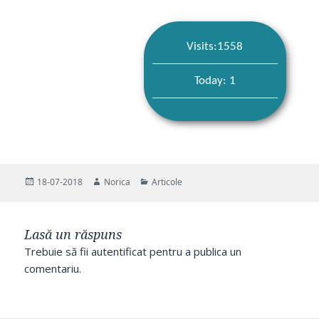
Visits:1558
Today: 1
Publicat
Autor
Categorii
18-07-2018
Norica
Articole
pe
Lasă un răspuns
Trebuie să fii
autentificat
pentru a publica un
comentariu.