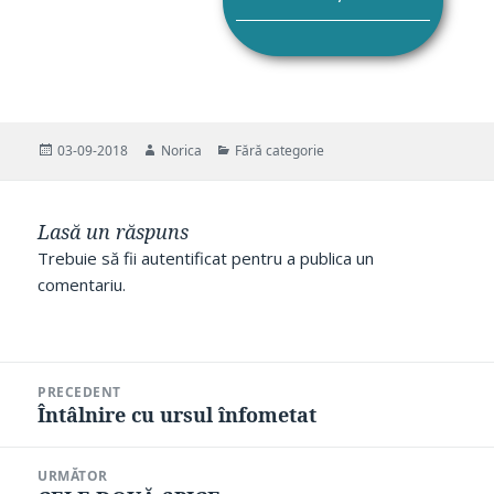
Publicat
Autor
Categorii
03-09-2018
Norica
Fără categorie
pe
Lasă un răspuns
Trebuie să fii
autentificat
pentru a publica un
comentariu.
Navigare
PRECEDENT
în
Întâlnire cu ursul înfometat
Articolul
articole
anterior:
URMĂTOR