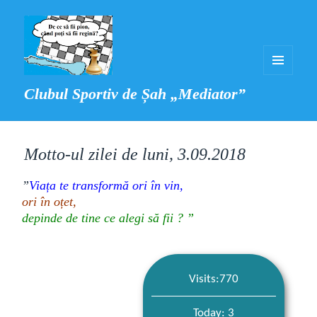
MENIU
Clubul Sportiv de Șah „Mediator”
ȘI
WIDGET-
URI
Motto-ul zilei de luni, 3.09.2018
”
Viața
te transformă ori în vin,
ori în oțet,
depinde de tine ce alegi să fii ? ”
Visits:770
Today: 3