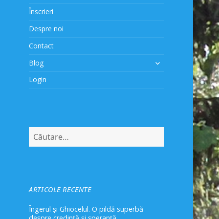
Înscrieri
Despre noi
Contact
extinde
Blog
meniul
Login
copil
Caută
după:
ARTICOLE RECENTE
Îngerul și Ghiocelul. O pildă superbă
despre credință și speranță