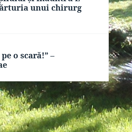
mărturia unui chirurg
 pe o scară!” –
ae