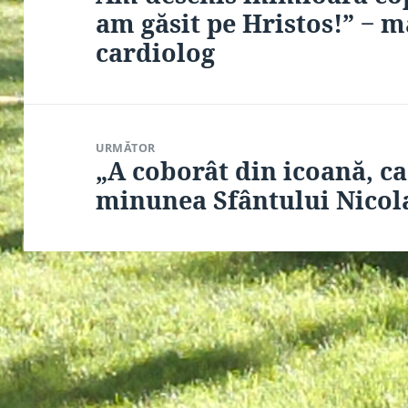
anterior:
am găsit pe Hristos!” ‒ 
cardiolog
URMĂTOR
„A coborât din icoană, ca
Articolul
următor:
minunea Sfântului Nicol