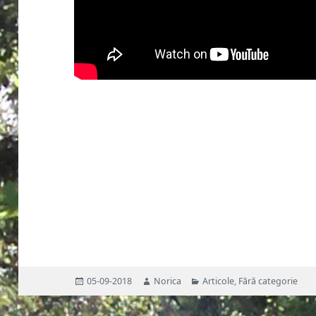
Publicat
Autor
Categorii
05-09-2018
Norica
Articole
,
Fără categorie
pe