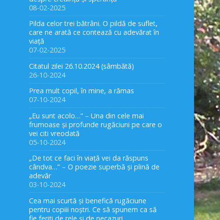
08-02-2025
Pilda celor trei bătrâni. O pildă de suflet,
care ne arată ce contează cu adevărat în
viață
07-02-2025
Citatul zilei 26.10.2024 (sâmbătă)
26-10-2024
Prea mult copil, în mine, a rămas
07-10-2024
„Eu sunt acolo…” – Una din cele mai
frumoase și profunde rugăciuni pe care o
vei citi vreodată
05-10-2024
„De tot ce faci în viață vei da răspuns
cândva…” – O poezie superbă și plină de
adevăr
03-10-2024
Cea mai scurtă și benefică rugăciune
pentru copiii noștri. Ce să spunem ca să
fie feriți de rele și de necazuri