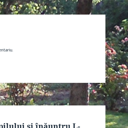
ntariu.
ilului și înăuntru L-