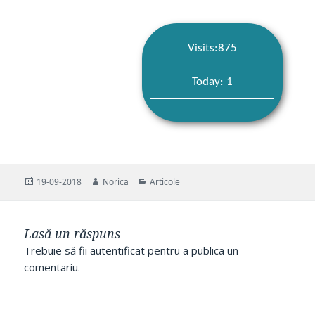
Visits:875
Today: 1
Publicat
Autor
Categorii
19-09-2018
Norica
Articole
pe
Lasă un răspuns
Trebuie să fii
autentificat
pentru a publica un
comentariu.