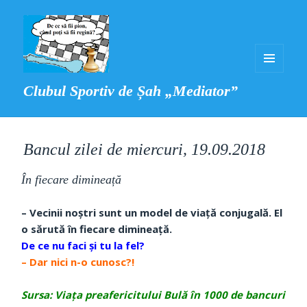
MENIU
Clubul Sportiv de Șah „Mediator”
ȘI
WIDGET-
URI
Bancul zilei de miercuri, 19.09.2018
În fiecare dimineață
– Vecinii noștri sunt un model de viață conjugală. El
o sărută în fiecare dimineață.
De ce nu faci și tu la fel?
– Dar nici n-o cunosc?!
Sursa: Viața preafericitului Bulă în 1000 de bancuri