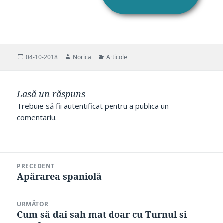
Publicat
Autor
Categorii
04-10-2018
Norica
Articole
pe
Lasă un răspuns
Trebuie să fii
autentificat
pentru a publica un
comentariu.
Navigare
PRECEDENT
în
Apărarea spaniolă
Articolul
articole
anterior:
URMĂTOR
Cum să dai sah mat doar cu Turnul si
Articolul