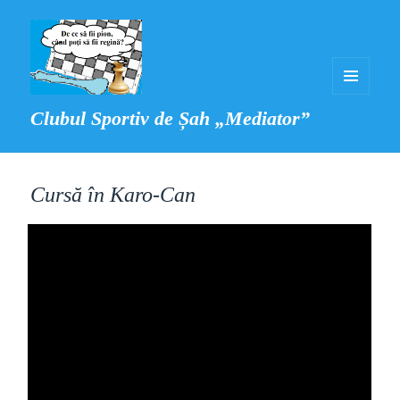
MENIU
Clubul Sportiv de Șah „Mediator”
ȘI
WIDGET-
URI
Cursă în Karo-Can