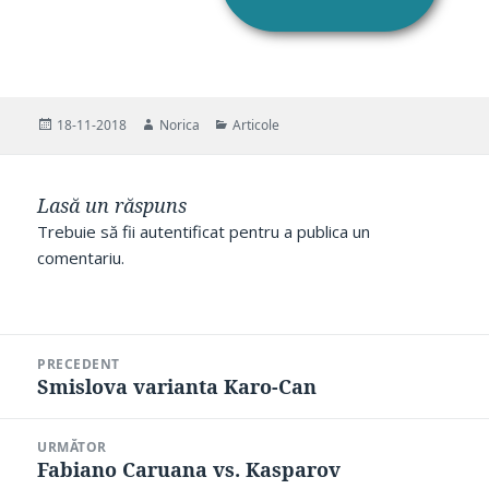
Publicat
Autor
Categorii
18-11-2018
Norica
Articole
pe
Lasă un răspuns
Trebuie să fii
autentificat
pentru a publica un
comentariu.
Navigare
PRECEDENT
în
Smislova varianta Karo-Can
Articolul
articole
anterior:
URMĂTOR
Fabiano Caruana vs. Kasparov
Articolul