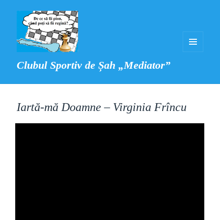
MENIU
Clubul Sportiv de Șah „Mediator”
ȘI
WIDGET-
URI
Iartă-mă Doamne – Virginia Frîncu