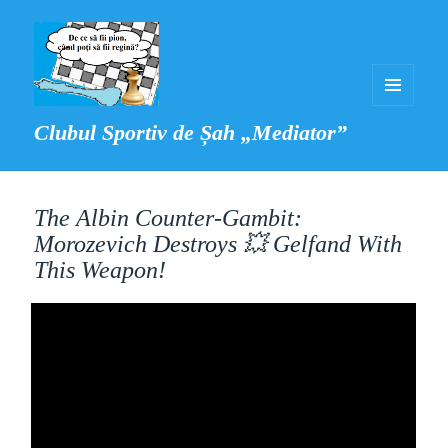
MENIU
Clubul Sportiv de Șah „Mediator”
ȘI
WIDGET-
URI
The Albin Counter-Gambit:
Morozevich Destroys 💥 Gelfand With
This Weapon!