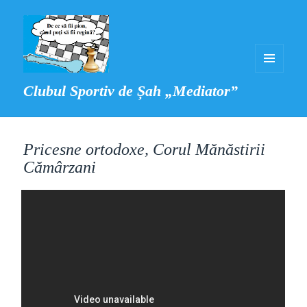
MENIU
Clubul Sportiv de Șah „Mediator”
ȘI
WIDGET-
URI
Pricesne ortodoxe, Corul Mănăstirii
Cămârzani