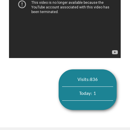
Visits:836
Today: 1