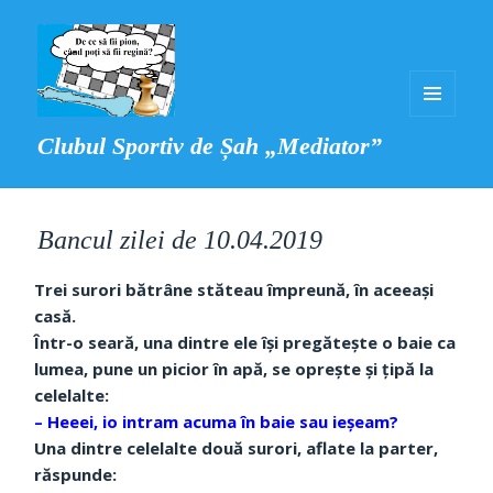
MENIU
Clubul Sportiv de Șah „Mediator”
ȘI
WIDGET-
URI
Bancul zilei de 10.04.2019
Trei surori bătrâne stăteau împreună, în aceeaşi
casă.
Într-o seară, una dintre ele îşi pregăteşte o baie ca
lumea, pune un picior în apă, se opreşte şi ţipă la
celelalte:
– Heeei, io intram acuma în baie sau ieşeam?
Una dintre celelalte două surori, aflate la parter,
răspunde: