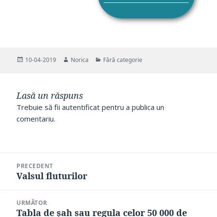
Publicat
Autor
Categorii
10-04-2019
Norica
Fără categorie
pe
Lasă un răspuns
Trebuie să fii
autentificat
pentru a publica un
comentariu.
Navigare
PRECEDENT
în
Valsul fluturilor
Articolul
articole
anterior:
URMĂTOR
Tabla de şah sau regula celor 50 000 de
Articolul