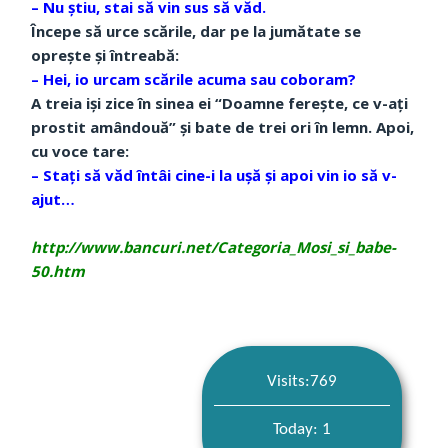
– Nu ştiu, stai să vin sus să văd.
Începe să urce scările, dar pe la jumătate se
opreşte şi întreabă:
– Hei, io urcam scările acuma sau coboram?
A treia işi zice în sinea ei “Doamne fereşte, ce v-aţi
prostit amândouă” şi bate de trei ori în lemn. Apoi,
cu voce tare:
– Staţi să văd întâi cine-i la uşă şi apoi vin io să v-
ajut…
http://www.bancuri.net/Categoria_Mosi_si_babe-
50.htm
Visits:769
Today: 1