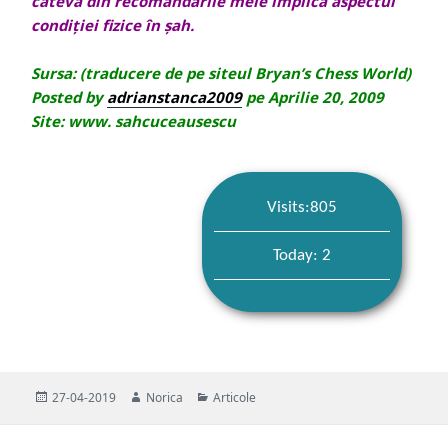
câteva din recomandările mele implică aspectul
condiției fizice în șah.
Sursa: (traducere de pe siteul Bryan’s Chess World)
Posted by
adrianstanca2009
pe Aprilie 20, 2009
Site: www. sahcuceausescu
Visits:805
Today: 2
Publicat
Autor
Categorii
27-04-2019
Norica
Articole
pe