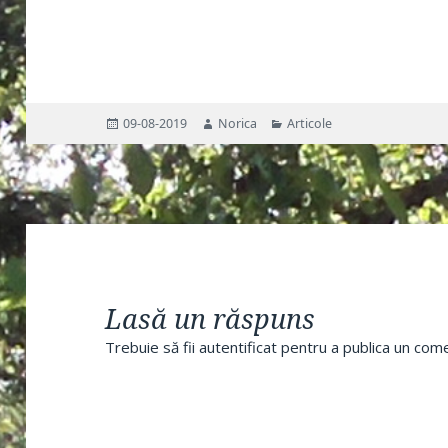
Publicat
Autor
Categorii
09-08-2019
Norica
Articole
pe
Lasă un răspuns
Trebuie să fii
autentificat
pentru a publica un come