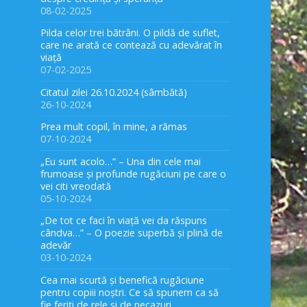
08-02-2025
Pilda celor trei bătrâni. O pildă de suflet,
care ne arată ce contează cu adevărat în
viață
07-02-2025
Citatul zilei 26.10.2024 (sâmbătă)
26-10-2024
Prea mult copil, în mine, a rămas
07-10-2024
„Eu sunt acolo…” – Una din cele mai
frumoase și profunde rugăciuni pe care o
vei citi vreodată
05-10-2024
„De tot ce faci în viață vei da răspuns
cândva…” – O poezie superbă și plină de
adevăr
03-10-2024
Cea mai scurtă și benefică rugăciune
pentru copiii noștri. Ce să spunem ca să
fie feriți de rele și de necazuri