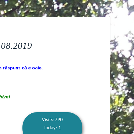
0.08.2019
-a răspuns că e oaie.
.html
Visits:790
Today: 1