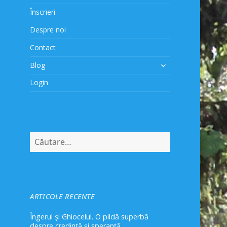
Înscrieri
Despre noi
Contact
extinde
Blog
meniul
Login
copil
Caută
după:
ARTICOLE RECENTE
Îngerul și Ghiocelul. O pildă superbă
despre credință și speranță