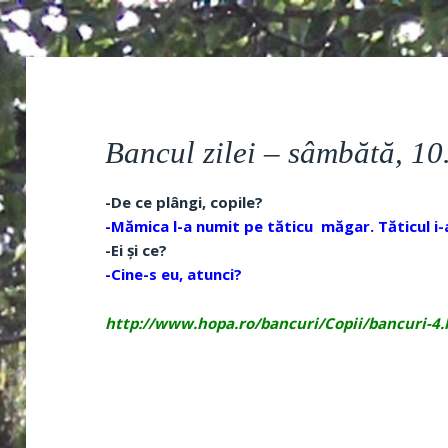
Bancul zilei – sâmbătă, 1
-De ce plângi, copile?
-Mămica l-a numit pe tăticu măgar.
Tăticul i
-Ei și ce?
-Cine-s eu, atunci?
http://www.hopa.ro/bancuri/Copii/bancuri-4