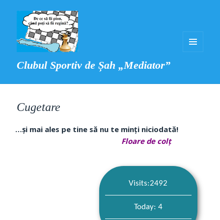
MENIU
Clubul Sportiv de Șah „Mediator”
ȘI
WIDGET-
URI
Cugetare
…și mai ales pe tine să nu te minți niciodată!
Floare de colț
Visits:2492
Today: 4