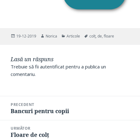
Publicat
Autor
Categorii
Etichete
19-12-2019
Norica
Articole
colț
,
de
,
floare
pe
Lasă un răspuns
Trebuie să fii
autentificat
pentru a publica un
comentariu.
Navigare
PRECEDENT
în
Bancuri pentru copii
Articolul
articole
anterior:
URMĂTOR
Floare de colț
Articolul