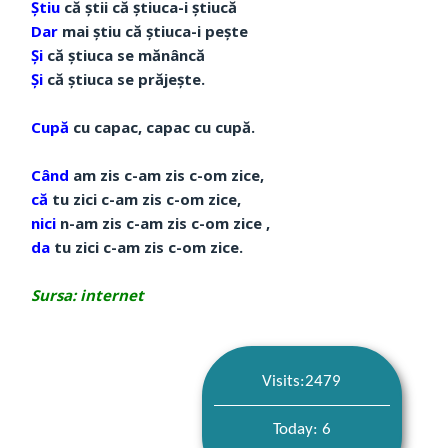
Ştiu
că ştii că ştiuca-i ştiucă
Dar
mai ştiu că ştiuca-i peşte
Şi
că ştiuca se mănâncă
Şi
că ştiuca se prăjeşte.
Cupă
cu capac, capac cu cupă.
Când
am zis c-am zis c-om zice,
că
tu zici c-am zis c-om zice,
nici
n-am zis c-am zis c-om zice ,
da
tu zici c-am zis c-om zice.
Sursa: internet
Visits:2479
Today: 6