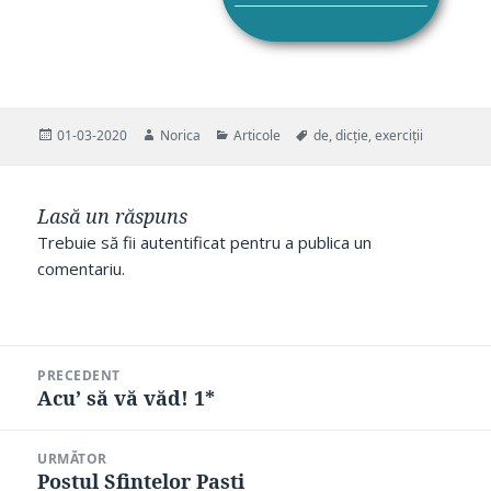
Publicat
Autor
Categorii
Etichete
01-03-2020
Norica
Articole
de
,
dicție
,
exerciții
pe
Lasă un răspuns
Trebuie să fii
autentificat
pentru a publica un
comentariu.
Navigare
PRECEDENT
în
Acu’ să vă văd! 1*
Articolul
articole
anterior:
URMĂTOR
Postul Sfintelor Pasti
Articolul