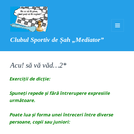
MENIU
Clubul Sportiv de Șah „Mediator”
ȘI
WIDGET-
URI
Acu! să vă văd…2*
Exerciții de dicție:
Spuneți repede și fără întrerupere expresiile
următoare.
Poate lua și forma unei întreceri între diverse
persoane, copii sau juniori: