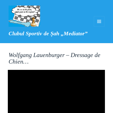
MENIU
Clubul Sportiv de Șah „Mediator”
ȘI
WIDGET-
URI
Wolfgang Lauenburger – Dressage de
Chien…