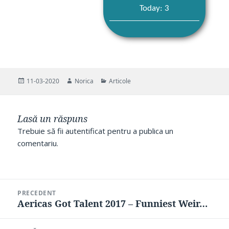
Today: 3
Publicat
Autor
Categorii
11-03-2020
Norica
Articole
pe
Lasă un răspuns
Trebuie să fii
autentificat
pentru a publica un
comentariu.
Navigare
PRECEDENT
în
Aericas Got Talent 2017 – Funniest Weir…
Articolul
articole
anterior: