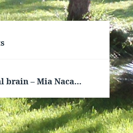
s
ual brain – Mia Naca…