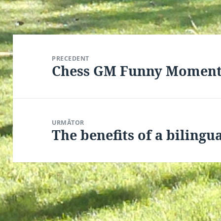
Navigare
în
PRECEDENT
articole
Chess GM Funny Moment
Articolul
anterior:
URMĂTOR
The benefits of a biling
Articolul
următor: