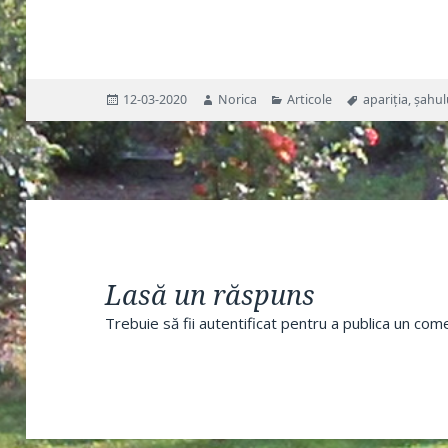
Publicat
Autor
Categorii
Etichete
12-03-2020
Norica
Articole
apariția
,
șahul
pe
Lasă un răspuns
Trebuie să fii
autentificat
pentru a publica un come