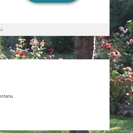
ui
ntariu.