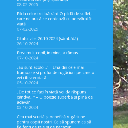
08-02-2025
Pilda celor trei bătrâni. O pildă de suflet,
care ne arată ce contează cu adevărat în
viață
07-02-2025
Citatul zilei 26.10.2024 (sâmbătă)
26-10-2024
Prea mult copil, în mine, a rămas
07-10-2024
„Eu sunt acolo…” – Una din cele mai
frumoase și profunde rugăciuni pe care o
vei citi vreodată
05-10-2024
„De tot ce faci în viață vei da răspuns
cândva…” – O poezie superbă și plină de
adevăr
03-10-2024
Cea mai scurtă și benefică rugăciune
pentru copiii noștri. Ce să spunem ca să
fie feriți de rele și de necazuri