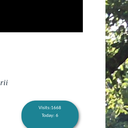
rii
Visits:1668
Today: 6