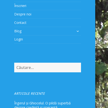
Înscrieri
Despre noi
Contact
extinde
Blog
meniul
Login
copil
Caută
după:
ARTICOLE RECENTE
Îngerul și Ghiocelul. O pildă superbă
despre credință și speranță