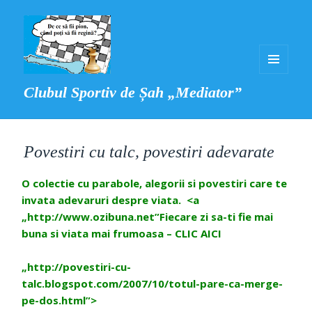
MENIU
Clubul Sportiv de Șah „Mediator”
ȘI
WIDGET-
URI
Povestiri cu talc, povestiri adevarate
O colectie cu parabole, alegorii si povestiri care te
invata adevaruri despre viata. <a
„http://www.ozibuna.net”Fiecare zi sa-ti fie mai
buna si viata mai frumoasa – CLIC AICI
„http://povestiri-cu-
talc.blogspot.com/2007/10/totul-pare-ca-merge-
pe-dos.html”>