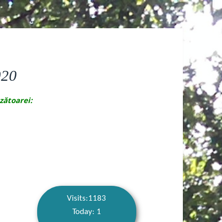
020
nzătoarei:
Visits:1183
Today: 1