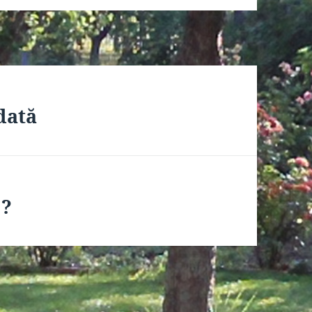
dată
 ?