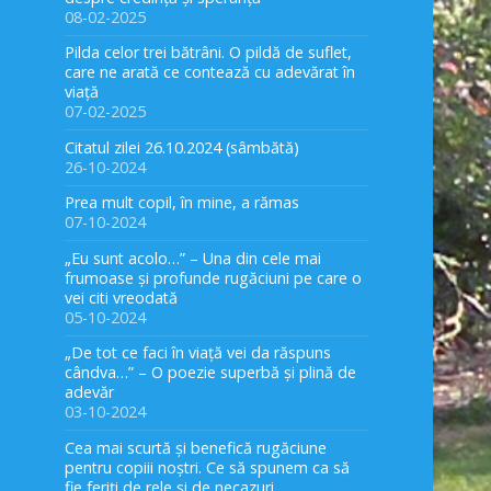
08-02-2025
Pilda celor trei bătrâni. O pildă de suflet,
care ne arată ce contează cu adevărat în
viață
07-02-2025
Citatul zilei 26.10.2024 (sâmbătă)
26-10-2024
Prea mult copil, în mine, a rămas
07-10-2024
„Eu sunt acolo…” – Una din cele mai
frumoase și profunde rugăciuni pe care o
vei citi vreodată
05-10-2024
„De tot ce faci în viață vei da răspuns
cândva…” – O poezie superbă și plină de
adevăr
03-10-2024
Cea mai scurtă și benefică rugăciune
pentru copiii noștri. Ce să spunem ca să
fie feriți de rele și de necazuri