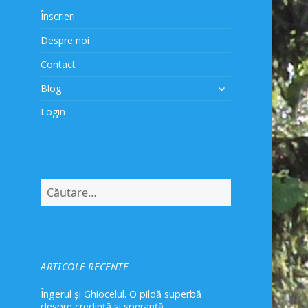
Înscrieri
Despre noi
Contact
extinde
Blog
meniul
Login
copil
Caută
după:
ARTICOLE RECENTE
Îngerul și Ghiocelul. O pildă superbă
despre credință și speranță