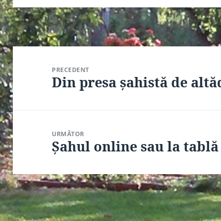
Navigare
în
PRECEDENT
articole
Din presa șahistă de altă
Articolul
anterior:
URMĂTOR
Șahul online sau la tablă
Articolul
următor: