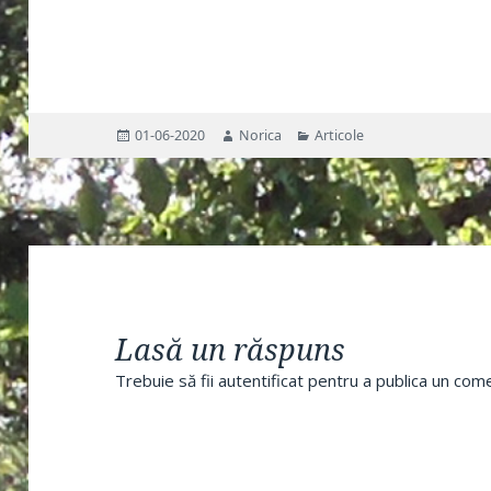
Publicat
Autor
Categorii
01-06-2020
Norica
Articole
pe
Lasă un răspuns
Trebuie să fii
autentificat
pentru a publica un come