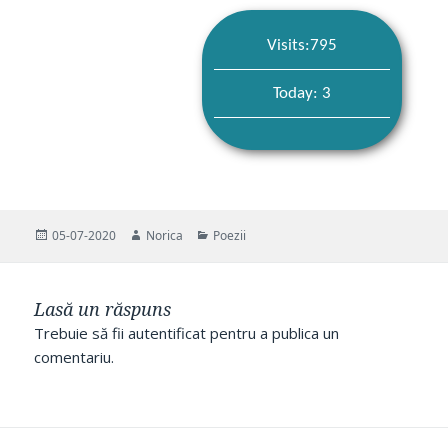
Visits:795
Today: 3
Publicat
Autor
Categorii
05-07-2020
Norica
Poezii
pe
Lasă un răspuns
Trebuie să fii
autentificat
pentru a publica un
comentariu.
Navigare