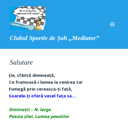
MENIU
Clubul Sportiv de Șah „Mediator”
ȘI
WIDGET-
URI
Salutare
ție, sfântă dimineață,
Ce frumoasă-i lumea la venirea ta!
Fumegă prin cereasca-ți față,
Soarele-ți oferă vesel fața sa…
Dimineții – N. Iorga
Poezia zilei, Lumea poeziilor