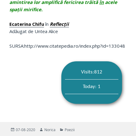
amintirea lor amplifică fericirea trăită
în
acele
spaţii mirifice.
Ecaterina Chifu
în
Reflecţii
Adăugat de Untea Alice
SURSA:http://www.citatepedia.ro/index.php?id=133048
Visits:812
Today: 1
Publicat
Autor
Categorii
07-08-2020
Norica
Poezii
pe