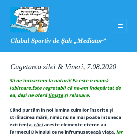
MENIU
Clubul Sportiv de Șah „Mediator”
ȘI
WIDGET-
URI
Cugetarea zilei & Vineri, 7.08.2020
Să ne întoarcem la natură! Ea este o mamă
iubitoare.Este regretabil că ne-am îndepărtat de
ea, deşi ne oferă
linişte
şi relaxare.
Când purtăm
în
noi lumina culmilor însorite şi
strălucirea mării, nimic nu ne mai poate întuneca
existenţa,
căci
aceste elemente eterne au
farmecul Divinului
ce
ne înfrumuseţează viaţa,
iar