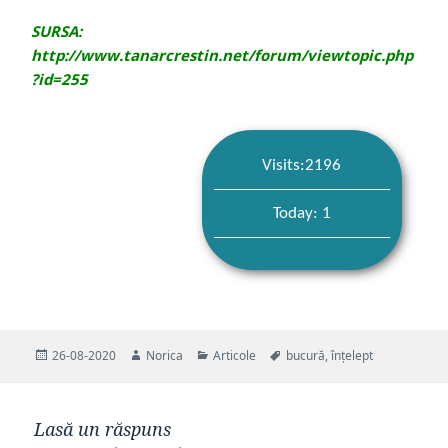
SURSA:
http://www.tanarcrestin.net/forum/viewtopic.php
?id=255
Visits:2196
Today: 1
Publicat
Autor
Categorii
Etichete
26-08-2020
Norica
Articole
bucură
,
înțelept
pe
Lasă un răspuns