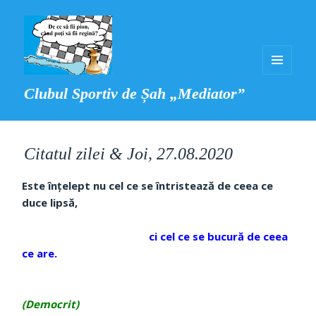
MENIU
Clubul Sportiv de Șah „Mediator”
ȘI
WIDGET-
URI
Citatul zilei & Joi, 27.08.2020
Este înțelept nu cel ce se întristează de ceea ce
duce lipsă,
ci cel ce se bucură de ceea
ce are.
(Democrit)