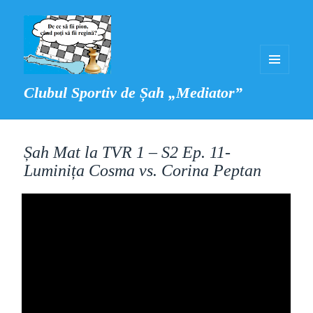
MENIU
Clubul Sportiv de Șah „Mediator”
ȘI
WIDGET-
URI
Șah Mat la TVR 1 – S2 Ep. 11-
Luminița Cosma vs. Corina Peptan