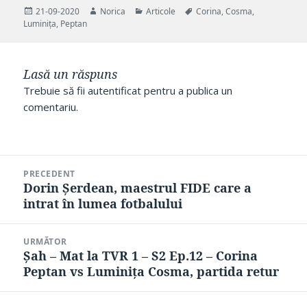
Publicat
Autor
Categorii
Etichete
21-09-2020
Norica
Articole
Corina
,
Cosma
,
pe
Luminița
,
Peptan
Lasă un răspuns
Trebuie să fii
autentificat
pentru a publica un
comentariu.
Navigare
PRECEDENT
în
Dorin Șerdean, maestrul FIDE care a
Articolul
articole
intrat în lumea fotbalului
anterior:
URMĂTOR
Șah – Mat la TVR 1 – S2 Ep.12 – Corina
Articolul
Peptan vs Luminița Cosma, partida retur
următor: