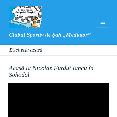
MENIU
Clubul Sportiv de Șah „Mediator”
ȘI
WIDGET-
Etichetă:
acasă
URI
Acasă la Nicolae Furdui Iancu în
Sohodol