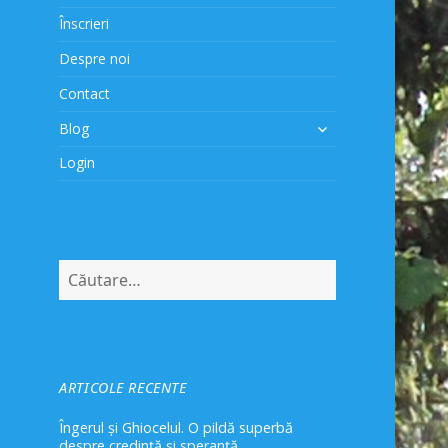
Înscrieri
Despre noi
Contact
extinde
Blog
meniul
Login
copil
Caută
după:
ARTICOLE RECENTE
Îngerul și Ghiocelul. O pildă superbă
despre credință și speranță