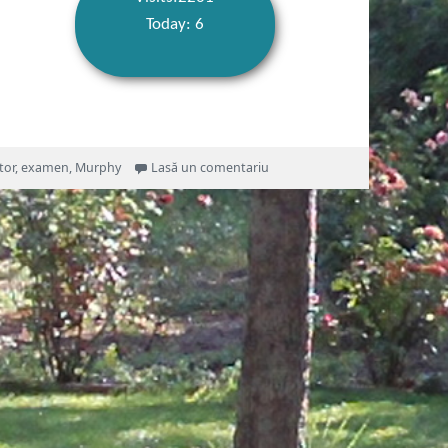
Today: 6
la Legile lui Murphy
tor
,
examen
,
Murphy
Lasă un comentariu