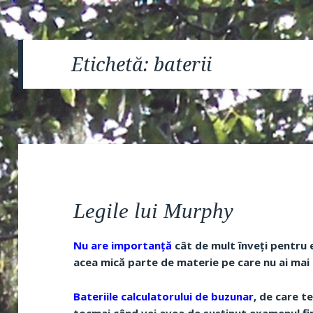
Etichetă:
baterii
Legile lui Murphy
Nu are importanță
cât de mult înveți pentru 
acea mică parte de materie pe care nu ai mai 
Bateriile calculatorului de buzunar
, de care t