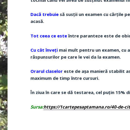
tocmai când vei avea de susținut examenul fi
Dacă trebuie
să susții un examen cu cărțile pe
acasă.
Tot ceea ce este
între paranteze este de obi
Cu cât înveți
mai mult pentru un examen, cu atâ
răspunsurilor pe care le vei da la examen.
Orarul claselor
este de așa manieră stabilit as
maximum de timp între cursuri.
În ziua în care se dă testarea, cel puțin 15% d
Sursa:
https://1cartepesaptamana.ro/40-de-ci