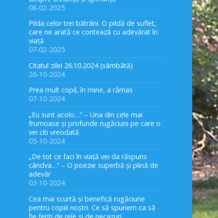
08-02-2025
Pilda celor trei bătrâni. O pildă de suflet,
care ne arată ce contează cu adevărat în
viață
07-02-2025
Citatul zilei 26.10.2024 (sâmbătă)
26-10-2024
Prea mult copil, în mine, a rămas
07-10-2024
„Eu sunt acolo…” – Una din cele mai
frumoase și profunde rugăciuni pe care o
vei citi vreodată
05-10-2024
„De tot ce faci în viață vei da răspuns
cândva…” – O poezie superbă și plină de
adevăr
03-10-2024
Cea mai scurtă și benefică rugăciune
pentru copiii noștri. Ce să spunem ca să
fie feriți de rele și de necazuri