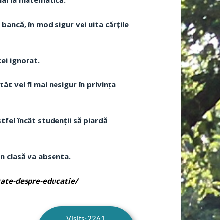
nal la matematică.
 bancă, în mod sigur vei uita cărțile
cei ignorat.
t vei fi mai nesigur în privința
tfel încât studenții să piardă
in clasă va absenta.
tate-despre-educatie/
Visits:2261