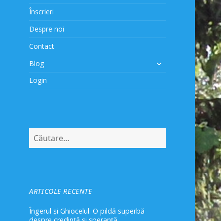
Înscrieri
Despre noi
Contact
extinde
Blog
meniul
Login
copil
Caută
după:
ARTICOLE RECENTE
Îngerul și Ghiocelul. O pildă superbă
despre credință și speranță