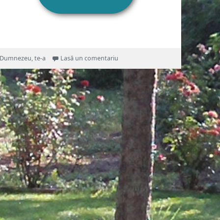
la Când simți că viața stă pe loc
Dumnezeu
,
te-a
Lasă un comentariu