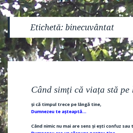
Etichetă:
binecuvântat
Când simți că viața stă pe 
și că timpul trece pe lângă tine,
Dumnezeu te așteaptă…
Când nimic nu mai are sens și ești confuz sau t