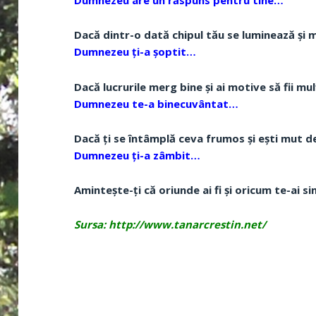
Dumnezeu are un răspuns pentru tine…
Dacă dintr-o dată chipul tău se luminează și 
Dumnezeu ți-a șoptit…
Dacă lucrurile merg bine și ai motive să fii mu
Dumnezeu te-a binecuvântat…
Dacă ți se întâmplă ceva frumos și ești mut de
Dumnezeu ți-a zâmbit…
Amintește-ți că oriunde ai fi și oricum te-ai si
Sursa: http://www.tanarcrestin.net/