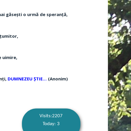
mai găsești o urmă de speranță,
lțumitor,
 uimire,
mți,
DUMNEZEU ȘTIE…
(Anonim)
Visits:2207
Today: 3