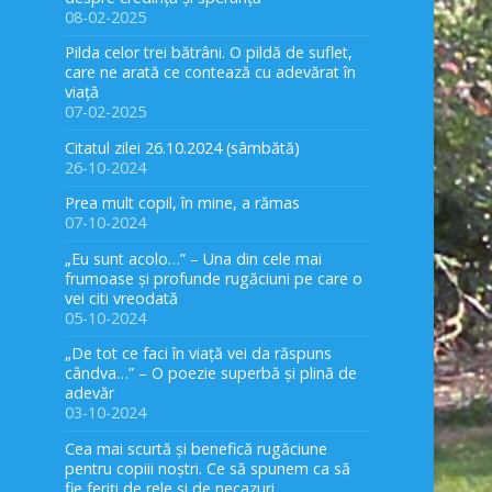
08-02-2025
Pilda celor trei bătrâni. O pildă de suflet,
care ne arată ce contează cu adevărat în
viață
07-02-2025
Citatul zilei 26.10.2024 (sâmbătă)
26-10-2024
Prea mult copil, în mine, a rămas
07-10-2024
„Eu sunt acolo…” – Una din cele mai
frumoase și profunde rugăciuni pe care o
vei citi vreodată
05-10-2024
„De tot ce faci în viață vei da răspuns
cândva…” – O poezie superbă și plină de
adevăr
03-10-2024
Cea mai scurtă și benefică rugăciune
pentru copiii noștri. Ce să spunem ca să
fie feriți de rele și de necazuri