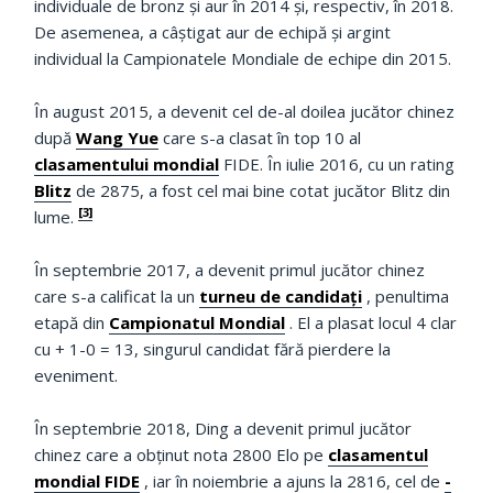
individuale de bronz și aur în 2014 și, respectiv, în 2018.
De asemenea, a câștigat aur de echipă și argint
individual la Campionatele Mondiale de echipe din 2015.
În august 2015, a devenit cel de-al doilea jucător chinez
după
Wang Yue
care s-a clasat în top 10 al
clasamentului mondial
FIDE.
În iulie 2016, cu un rating
Blitz
de 2875, a fost cel mai bine cotat jucător Blitz din
[3]
lume.
În septembrie 2017, a devenit primul jucător chinez
care s-a calificat la un
turneu de candidați
, penultima
etapă din
Campionatul Mondial
.
El a plasat locul 4 clar
cu + 1-0 = 13, singurul candidat fără pierdere la
eveniment.
În septembrie 2018, Ding a devenit primul jucător
chinez care a obținut nota 2800 Elo pe
clasamentul
mondial FIDE
, iar în noiembrie a ajuns la 2816, cel de
-