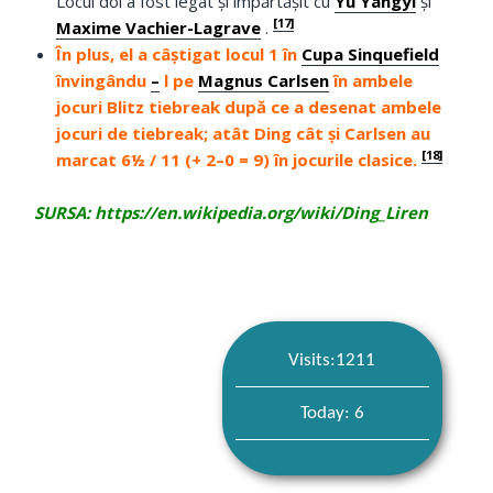
Locul doi a fost legat și împărtășit cu
Yu Yangyi
și
[17]
Maxime Vachier-Lagrave
.
În plus, el a câștigat locul 1 în
Cupa Sinquefield
învingându
–
l pe
Magnus Carlsen
în ambele
jocuri Blitz tiebreak după ce a desenat ambele
jocuri de tiebreak;
atât Ding cât și Carlsen au
[18]
marcat 6½ / 11 (+ 2–0 = 9) în jocurile clasice.
SURSA: https://en.wikipedia.org/wiki/Ding_Liren
Visits:1211
Today: 6