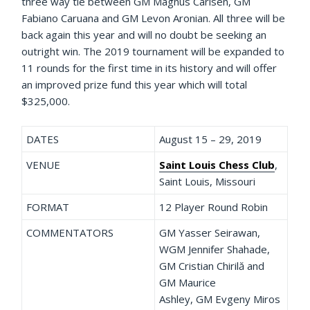
three way tie between GM Magnus Carlsen, GM
Fabiano Caruana and GM Levon Aronian. All three will be
back again this year and will no doubt be seeking an
outright win. The 2019 tournament will be expanded to
11 rounds for the first time in its history and will offer
an improved prize fund this year which will total
$325,000.
DATES
August 15 – 29, 2019
VENUE
Saint Louis Chess Club
,
Saint Louis, Missouri
FORMAT
12 Player Round Robin
COMMENTATORS
GM Yasser Seirawan,
WGM Jennifer Shahade,
GM Cristian Chirilă and
GM Maurice
Ashley, GM Evgeny Miros