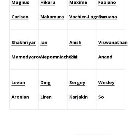
Magnus
Hikaru
Maxime
Fabiano
Carlsen
Nakamura
Vachier-Lagrave
Caruana
Shakhriyar
Ian
Anish
Viswanathan
Mamedyarov
Nepomniachtchi
Giri
Anand
Levon
Ding
Sergey
Wesley
Aronian
Liren
Karjakin
So