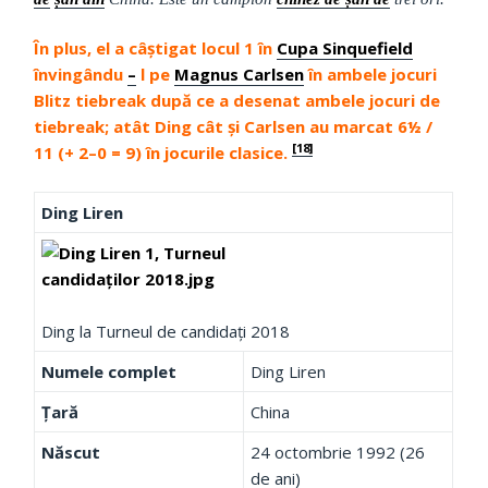
În plus, el a câștigat locul 1 în
Cupa Sinquefield
învingându
–
l pe
Magnus Carlsen
în ambele jocuri
Blitz tiebreak după ce a desenat ambele jocuri de
tiebreak;
atât Ding cât și Carlsen au marcat 6½ /
[18]
11 (+ 2–0 = 9) în jocurile clasice.
Ding Liren
Ding la Turneul de candidați 2018
Numele complet
Ding Liren
Țară
China
Născut
24 octombrie 1992
(26
de ani)