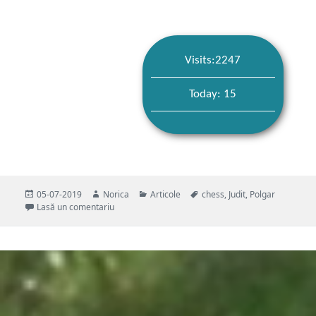
Visits:2247
Today: 15
Publicat
Autor
Categorii
Etichete
05-07-2019
Norica
Articole
chess
,
Judit
,
Polgar
pe
la Judit Polgar s beautiful attacking idea
Lasă un comentariu