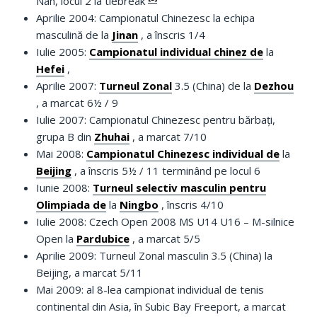
Nan, locul 2 la tiebreak
Aprilie 2004: Campionatul Chinezesc la echipa
masculină de la
Jinan
, a înscris 1/4
Iulie 2005:
Campionatul individual chinez de
la
Hefei
,
Aprilie 2007:
Turneul Zonal
3.5 (China) de la
Dezhou
, a marcat 6½ / 9
Iulie 2007: Campionatul Chinezesc pentru bărbați,
grupa B din
Zhuhai
, a marcat 7/10
Mai 2008:
Campionatul Chinezesc individual de
la
Beijing
, a înscris 5½ / 11 terminând pe locul 6
Iunie 2008:
Turneul selectiv masculin pentru
Olimpiada de
la
Ningbo
, înscris 4/10
Iulie 2008: Czech Open 2008 MS U14 U16 – M-silnice
Open la
Pardubice
, a marcat 5/5
Aprilie 2009: Turneul Zonal masculin 3.5 (China) la
Beijing, a marcat 5/11
Mai 2009: al 8-lea campionat individual de tenis
continental din Asia, în Subic Bay Freeport, a marcat