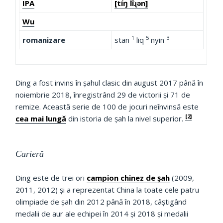
IPA
[tíŋ lîɻə̌n]
Wu
1
5
3
romanizare
stan
liq
nyin
Ding a fost invins în șahul clasic din august 2017 până în
noiembrie 2018, înregistrând 29 de victorii și 71 de
remize.
Această serie de 100 de jocuri neînvinsă este
[2]
cea mai lungă
din istoria de șah la nivel superior.
Carieră
Ding este de trei ori
campion chinez de șah
(2009,
2011, 2012) și a reprezentat China la toate cele patru
olimpiade de șah din 2012 până în 2018, câștigând
medalii de aur ale echipei în 2014 și 2018 și medalii