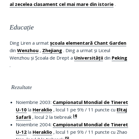
al zecelea clasament cel mai mare din istorie
.
Educație
Ding Liren a urmat
școala elementară Chant Garden
din
Wenzhou
,
Zhejiang
.
Ding a urmat și Liceul
Wenzhou și Școala de Drept a
Universității
din
Peking
.
R
ezultate
Noiembrie 2003:
Campionatul Mondial de Tineret
U-10
la
Heraklio
, locul 1 pe 9½ / 11 puncte cu
Eltaj
[4]
Safarli
, locul 2 la tiebreak
Noiembrie 2004:
Campionatul Mondial de Tineret
U-12
la
Heraklio
, locul 1 pe 9½ / 11 puncte cu Zhao
[5]