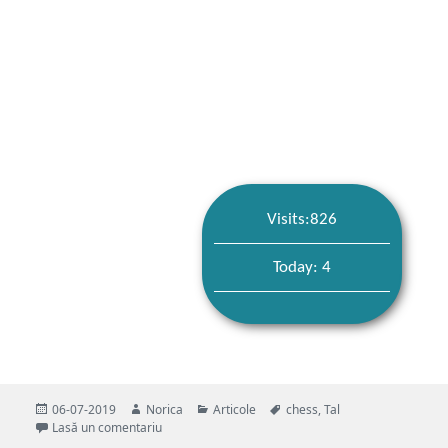
Visits:826
Today: 4
Publicat
Autor
Categorii
Etichete
06-07-2019
Norica
Articole
chess
,
Tal
pe
la Mikhail Tal takes his opponent into a deep…
Lasă un comentariu