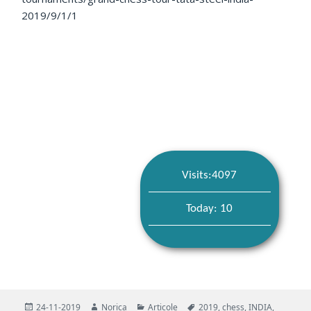
2019/9/1/1
Visits:4097
Today: 10
Publicat
Autor
Categorii
Etichete
24-11-2019
Norica
Articole
2019
,
chess
,
INDIA
,