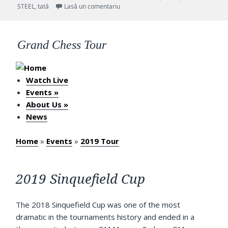
pe
la TATA STEEL CHESS INDIA Rapid & Bl
STEEL
,
tată
Lasă un comentariu
Grand Chess Tour
Watch Live
Events
»
About Us
»
News
Home
»
Events
»
2019 Tour
2019 Sinquefield Cup
The 2018 Sinquefield Cup was one of the most
dramatic in the tournaments history and ended in a