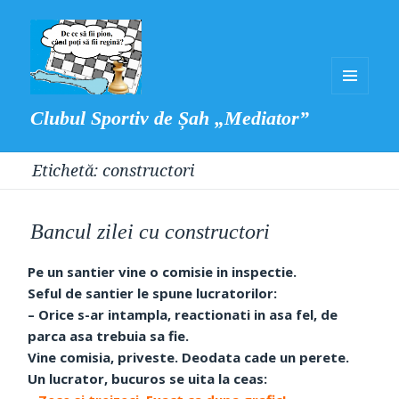
MENIU
Clubul Sportiv de Șah „Mediator”
ȘI
WIDGET-
Etichetă:
constructori
URI
Bancul zilei cu constructori
Pe un santier vine o comisie in inspectie.
Seful de santier le spune lucratorilor:
– Orice s-ar intampla, reactionati in asa fel, de
parca asa trebuia sa fie.
Vine comisia, priveste. Deodata cade un perete.
Un lucrator, bucuros se uita la ceas: