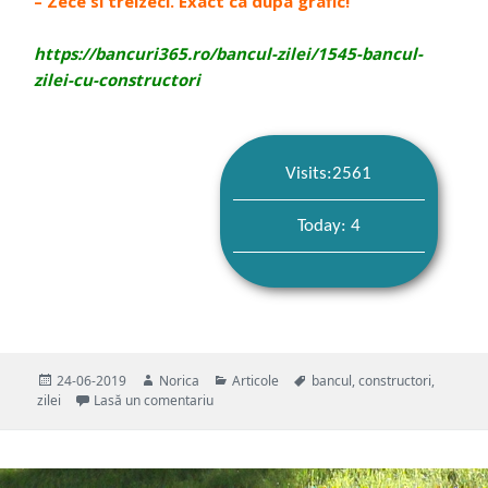
– Zece si treizeci. Exact ca dupa grafic!
https://bancuri365.ro/bancul-zilei/1545-bancul-
zilei-cu-constructori
Visits:2561
Today: 4
Publicat
Autor
Categorii
Etichete
24-06-2019
Norica
Articole
bancul
,
constructori
,
pe
la Bancul zilei cu constructori
zilei
Lasă un comentariu