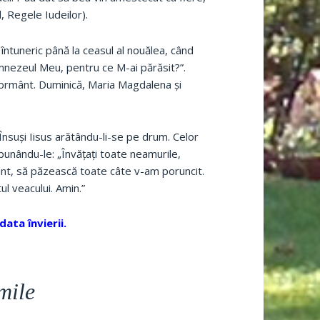
l, Regele Iudeilor).
 întuneric până la ceasul al nouălea, când
mnezeul Meu, pentru ce M-ai părăsit?”.
ormânt. Duminică, Maria Magdalena şi
, Însuşi Iisus arătându-li-se pe drum. Celor
 spunându-le: „Învăţaţi toate neamurile,
fânt, să păzească toate câte v-am poruncit.
tul veacului. Amin.”
data învierii.
mile