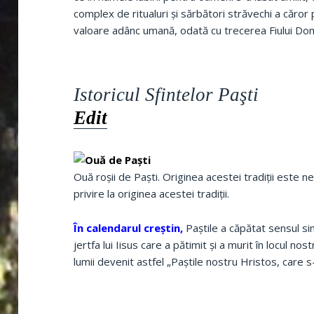
complex de ritualuri şi sărbători străvechi a căror
valoare adânc umană, odată cu trecerea Fiului Dom
Istoricul Sfintelor Paşti
Edit
Ouă roşii de Paşti. Originea acestei tradiţii este
privire la originea acestei tradiţii.
În calendarul creştin,
Paştile a căpătat sensul si
jertfa lui Iisus care a pătimit şi a murit în locul nos
lumii devenit astfel „Paştile nostru Hristos, care s-