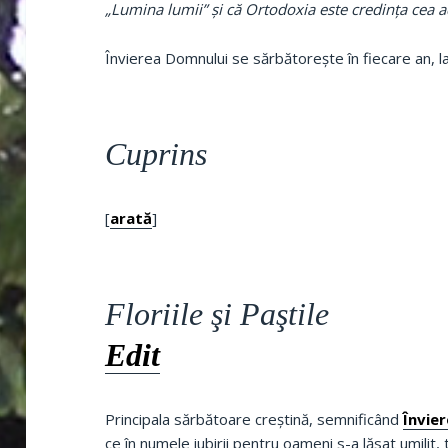
„Lumina lumii” şi că Ortodoxia este credinţa cea a
Învierea Domnului se sărbătoreşte în fiecare an, la
Cuprins
[
arată
]
Floriile şi Paştile
Edit
Principala sărbătoare creştină, semnificând
Învie
ce în numele iubirii pentru oameni s-a lăsat umilit, 