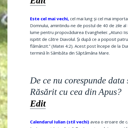
Edit
Este cel mai vechi,
cel mai lung şi cel mai importa
Domnului, amintindu-ne de postul de 40 de zile al Mâ
lume pentru propovăduirea Evangheliei: „Atunci Iisu
ispitit de către Diavolul. Şi după ce a poposit patru
flămânzit.” (Matei 4:2). Acest post începe de la Dum
termină în Sâmbăta din Săptămâna Mare.
De ce nu corespunde data s
Răsărit cu cea din Apus?
Edit
Calendarul Iulian (stil vechi)
avea o eroare de cal