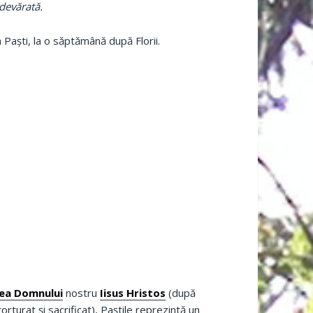
devărată.
 Paşti, la o săptămână după Florii.
rea Domnului
nostru
Iisus Hristos
(după
torturat şi sacrificat), Paştile reprezintă un