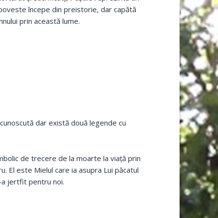
 poveste începe din preistorie, dar capătă
nului prin această lume.
 necunoscută dar există două legende cu
mbolic de trecere de la moarte la viaţă prin
tru. El este Mielul care ia asupra Lui păcatul
a jertfit pentru noi.