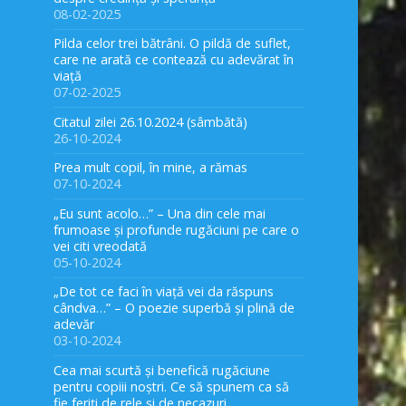
08-02-2025
Pilda celor trei bătrâni. O pildă de suflet,
care ne arată ce contează cu adevărat în
viață
07-02-2025
Citatul zilei 26.10.2024 (sâmbătă)
26-10-2024
Prea mult copil, în mine, a rămas
07-10-2024
„Eu sunt acolo…” – Una din cele mai
frumoase și profunde rugăciuni pe care o
vei citi vreodată
05-10-2024
„De tot ce faci în viață vei da răspuns
cândva…” – O poezie superbă și plină de
adevăr
03-10-2024
Cea mai scurtă și benefică rugăciune
pentru copiii noștri. Ce să spunem ca să
fie feriți de rele și de necazuri