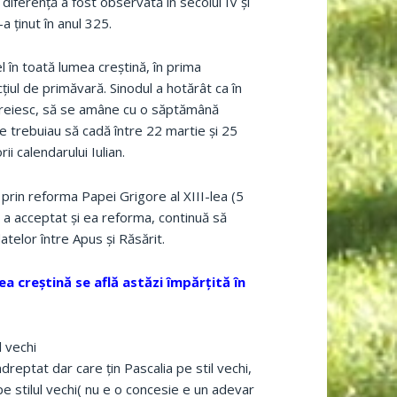
 diferenţă a fost observată în secolul IV şi
a ţinut în anul 325.
el în toată lumea creştină, în prima
iul de primăvară. Sinodul a hotărât ca în
 evreiesc, să se amâne cu o săptămână
le trebuiau să cadă între 22 martie şi 25
ii calendarului Iulian.
prin reforma Papei Grigore al XIII-lea (5
a acceptat şi ea reforma, continuă să
atelor între Apus şi Răsărit.
a creştină se află astăzi împărţită în
l vechi
reptat dar care ţin Pascalia pe stil vechi,
e stilul vechi( nu e o concesie e un adevar