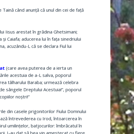
 Taină când anunţă că unul din cei de faţă
lui Iisus arestat în grădina Ghetsimani;
 şi Caiafa; aducerea lui în faţa sinedriului
, acuzându-L că se declara Fiul lui
lat
(care avea puterea de a ierta un
ările acestuia de a-L salva, poporul
erarea tâlharului Baraba; urmează celebra
 de sângele Dreptului Acestuia!”, poporul
opiilor noştri!”
le din casele prigonitorilor Fiului Domnului
mează întrevederea cu Irod, întoarcerea în
ul umilinţelor, batjocurilor: îmbrăcatul în
ucii. I-au dat să bea vin amestecat cu fiere,