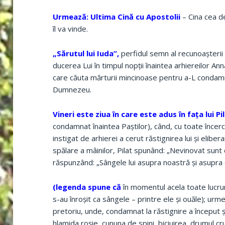
Urmează: Ultima Cină cu Apostolii
– Cina cea de
îl va vinde.
„Sărutul lui Iuda”,
perfidul semn al recunoaşterii 
ducerea Lui în timpul nopţii înaintea arhiereilor Anna
care căuta mărturii mincinoase pentru a-L condamna
Dumnezeu.
Vineri este ziua în care este adus în faţa lui Pi
condamnat înaintea Paştilor), când, cu toate încerc
instigat de arhierei a cerut răstignirea lui şi elib
spălare a mâinilor, Pilat spunând: „Nevinovat sunt
răspunzând: „Sângele lui asupra noastră şi asupra c
(legenda spune că
în momentul acela toate lucruri
s-au înroşit ca sângele – printre ele şi ouăle); ur
pretoriu, unde, condamnat la răstignire a început şir
hlamida roşie, cununa de spini, biciuirea, drumul cr