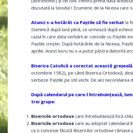
(astronomic) şi cel civil. Pentru prima data această
discutată la Sinodul I Ecumenic de la Niceea care s-
Atunci s-a hotărât ca Paştile să fie serbat
la f
Duminică după lună plină, ce urmează după echinocţ
cazul în care data serbării ar coincide cu Paştile
Paştile creştin. După hotărârile de la Niceea, Paşti
aprilie. Acest lucru nu s-a putut păstra datorită eror
Biserica Catolică a corectat această greşeală
octombrie 1582), pe când Biserica Ortodoxă, deşi 
serbeze Paştile pe stil vechi. De aici necorelarea d
După calendarul pe care-l întrebuinţează, lume
trei grupe:
Bisericile ortodoxe
care întrebuinţează încă stilu
Bisericile ortodoxe
care au adoptat calendarul înd
ca o concesie făcută Bisericilor ortodoxe rămase p