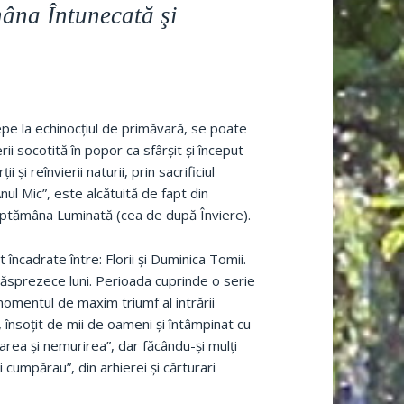
âna Întunecată şi
epe la echinocţiul de primăvară, se poate
rii socotită în popor ca sfârşit şi început
şi reînvierii naturii, prin sacrificiul
Anul Mic”, este alcătuită de fapt din
ptămâna Luminată (cea de după Înviere).
 încadrate între: Florii şi Duminica Tomii.
ouăsprezece luni. Perioada cuprinde o serie
omentul de maxim triumf al intrării
 însoţit de mii de oameni şi întâmpinat cu
area şi nemurirea”, dar făcându-şi mulţi
 cumpărau”, din arhierei şi cărturari