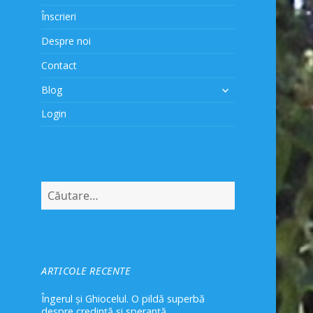
Înscrieri
Despre noi
Contact
extinde
Blog
meniul
Login
copil
Caută
după:
ARTICOLE RECENTE
Îngerul și Ghiocelul. O pildă superbă
despre credință și speranță