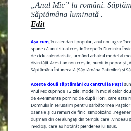
„Anul Mic” la români. Săptăm
Săptămâna luminată .
Edit
Aşa cum,
în calendarul popular, anul nou agrar înc
spune că anul ritual creştin începe în Duminica Învie
de ciclu calendaristic, urmând arhaicul model al morţii 
divinităţii. Acest an nou creştin, numit în popor şi „
Săptămâna Întunecată (Săptămâna Patimilor) şi Să
Aceste două săptămâni cu centrul la Paşti
sunt
Anul Mic cuprinde 12 zile, model în mic al celor d
de evenimente pornind de după Florii, care este m
Domnului în Ierusalim pentru sărbătorirea Paştilor,
osanale şi cu ramuri de finic, simbolizând „regener
duşmani din cei alungaţi din templu care „vindeau şi
invidioşi, care au hotărât pierderea lui Iisus.