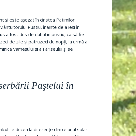
nt şi este aşezat în cinstea Patimilor
ntuitorului Pustiu, înainte de a ieşi în
s a fost dus de duhul în pustiu, ca să fie
zeci de zile şi patruzeci de nopţi, la urmă a
inica Vameşului şi a Fariseului şi se
erbării Paştelui în
cul ce ducea la diferenţe dintre anul solar