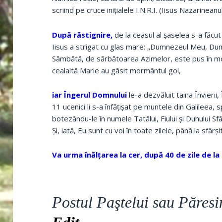
scriind pe cruce iniţialele I.N.R.I. (Iisus Nazarineanu
După răstignire,
de la ceasul al şaselea s-a făcut
Iisus a strigat cu glas mare: „Dumnezeul Meu, Du
Sâmbătă, de sărbătoarea Azimelor, este pus în m
cealaltă Marie au găsit mormântul gol,
iar Îngerul Domnului
le-a dezvăluit taina Învierii
11 ucenici li s-a înfăţişat pe muntele din Galileea,
botezându-le în numele Tatălui, Fiului şi Duhului S
Şi, iată, Eu sunt cu voi în toate zilele, până la sfârşi
Va urma înălţarea la cer, după 40 de zile de la 
Postul Paştelui sau Păresi