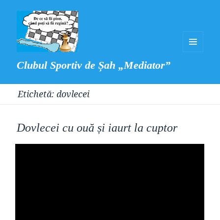
MENIU
Clubul Sportiv de Șah „Mediator”
ȘI
WIDGET-
Etichetă:
dovlecei
URI
Dovlecei cu ouă și iaurt la cuptor