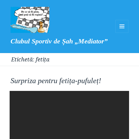
MENIU
Clubul Sportiv de Șah „Mediator”
ȘI
WIDGET-
Etichetă:
fetița
URI
Surpriza pentru fetița-pufuleț!