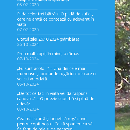
08-02-2025
Pilda celor trei bătrâni. O pildă de suflet,
care ne arată ce contează cu adevărat în
viață
07-02-2025
Citatul zilei 26.10.2024 (sâmbătă)
26-10-2024
Prea mult copil, în mine, a rămas
07-10-2024
„Eu sunt acolo…” – Una din cele mai
frumoase și profunde rugăciuni pe care o
vei citi vreodată
05-10-2024
„De tot ce faci în viață vei da răspuns
cândva…” – O poezie superbă și plină de
adevăr
03-10-2024
Cea mai scurtă și benefică rugăciune
pentru copiii noștri. Ce să spunem ca să
fie feriți de rele și de necazuri