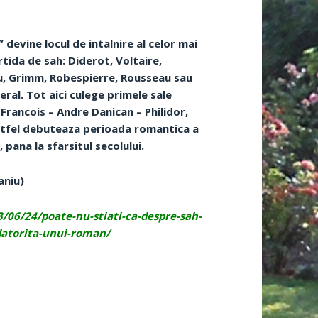
 devine locul de intalnire al celor mai
artida de sah: Diderot, Voltaire,
iu, Grimm, Robespierre, Rousseau sau
al. Tot aici culege primele sale
 Francois – Andre Danican – Philidor,
Astfel debuteaza perioada romantica a
pana la sfarsitul secolului.
aniu)
/06/24/poate-nu-stiati-ca-despre-sah-
datorita-unui-roman/