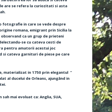
e are se refera la curiozitati si asta
sah.
 o fotografie in care se vede despre
origine romana, emigrant prin Sicilia la
”, observand ca un grup de prieteni
 delectandu-se cu cateva cesti de
ra pentru amatorii acestui joc
d si cateva garnituri de piese pe care
e, materializat in 1750 prin elegantul ”
lat al ducelui de Orleans, ajungând in
tei.
n sah mai evoluat ca: Anglia, SUA,