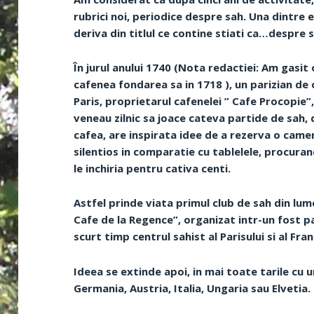
rubrici noi, periodice despre sah. Una dintre el
deriva din titlul ce contine stiati ca…despre 
În jurul anului 1740 (Nota redactiei: Am gasit
cafenea fondarea sa in 1718 ), un parizian de 
Paris, proprietarul cafenelei ” Cafe Procopie
veneau zilnic sa joace cateva partide de sah,
cafea, are inspirata idee de a rezerva o came
silentios in comparatie cu tablelele, procuran
le inchiria pentru cativa centi.
Astfel prinde viata primul club de sah din lum
Cafe de la Regence”, organizat intr-un fost pa
scurt timp centrul sahist al Parisului si al Fran
Ideea se extinde apoi, in mai toate tarile cu u
Germania, Austria, Italia, Ungaria sau Elvetia.