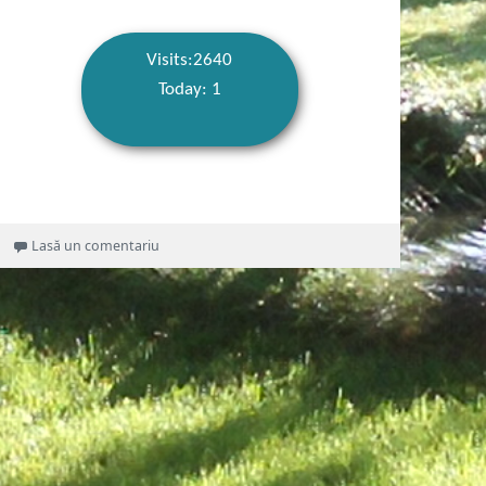
Visits:2640
Today: 1
la Poate nu știați că… despre șah (1)
Lasă un comentariu