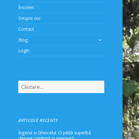
Înscrieri
Despre noi
Contact
extinde
Blog
meniul
Login
copil
Caută
după:
ARTICOLE RECENTE
Îngerul și Ghiocelul. O pildă superbă
despre credință și speranță