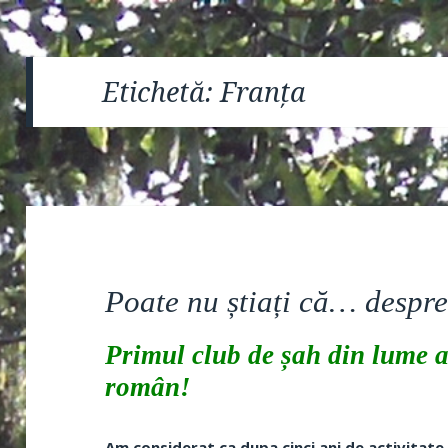
Etichetă:
Franța
Poate nu știați că… despre
Primul club de șah din lume a
român!
Am considerat ca dupa cinci ani de activitate