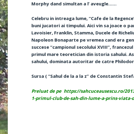
Morphy dand simultan a l’ aveugle……
Celebru in intreaga lume, “Cafe de la Regence”
buni jucatori ai timpului. Aici vin sa joace o p
Lavoisier, Franklin, Stamma, Ducele de Richel
Napoleon Bonaparte pe vremea cand era gener
succese “campionul secolului XVIII”, francezul
primul mare teoretician din istoria sahului. 
sahului, dominata autoritar de catre Philodor, 
Sursa ( “Sahul de la a la z” de Constantin Stef
Preluat de pe https://sahcuceausescu.ro/2013
1-primul-club-de-sah-din-lume-a-prins-viata-