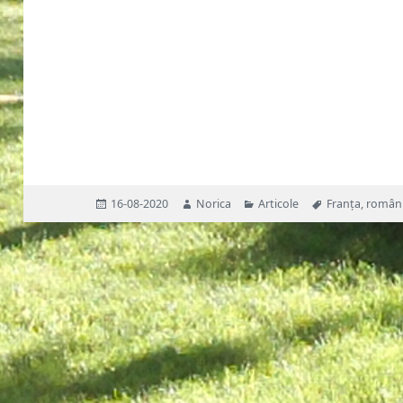
Publicat
Autor
Categorii
Etichete
16-08-2020
Norica
Articole
Franța
,
român
pe