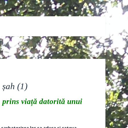
 șah (1)
 prins viață datorită unui
, sarbatorirea lor sa aduca si cateva