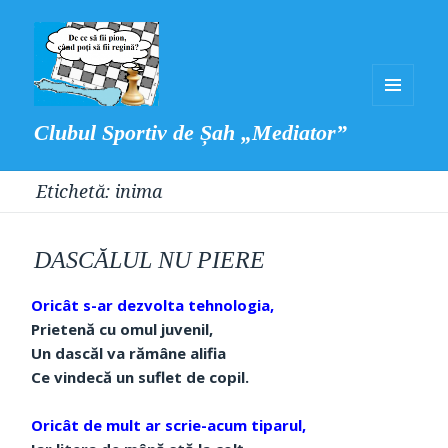
MENIU
Clubul Sportiv de Șah „Mediator”
ȘI
WIDGET-
Etichetă:
inima
URI
DASCĂLUL NU PIERE
Oricât s-ar dezvolta tehnologia,
Prietenă cu omul juvenil,
Un dascăl va rămâne alifia
Ce vindecă un suflet de copil.
Oricât de mult ar scrie-acum tiparul,