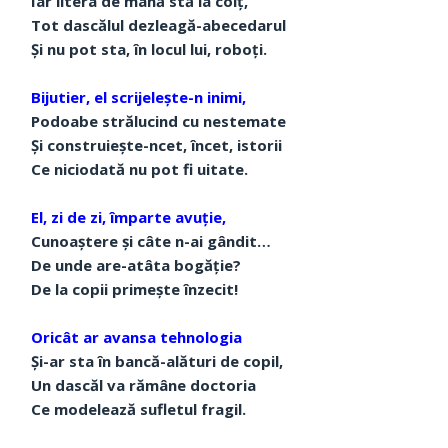
Iar litera de mână stă la colț,
Tot dascălul dezleagă-abecedarul
Și nu pot sta, în locul lui, roboți.
Bijutier, el scrijelește-n inimi,
Podoabe strălucind cu nestemate
Și construiește-ncet, încet, istorii
Ce niciodată nu pot fi uitate.
El, zi de zi, împarte avuție,
Cunoaștere și câte n-ai gândit…
De unde are-atâta bogăție?
De la copii primește înzecit!
Oricât ar avansa tehnologia
Și-ar sta în bancă-alături de copil,
Un dascăl va rămâne doctoria
Ce modelează sufletul fragil.