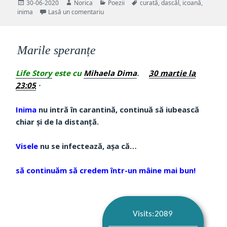
Publicat
Autor
Categorii
Etichete
30-06-2020
Norica
Poezii
curată
,
dascăl
,
icoană
,
pe
la DASCĂLUL NU PIERE
inima
Lasă un comentariu
Marile speranțe
Life Story
este cu
Mihaela Dima
.
30 martie la
23:05
·
Inima
nu intră în carantină, continuă să iubească
chiar și de la distanță.
Visele
nu se infectează, așa că…
să continuăm să credem într-un mâine mai bun!
Visits:2089