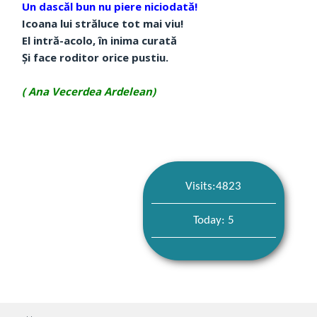
Un dascăl bun nu piere niciodată!
Icoana lui străluce tot mai viu!
El intră-acolo, în inima curată
Și face roditor orice pustiu.
( Ana Vecerdea Ardelean)
Visits:4823
Today: 5