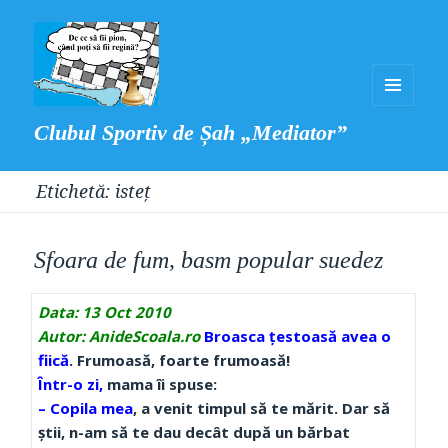
MENIU
Clubul Sportiv de Șah „Mediator”
ȘI
WIDGET-
Etichetă:
isteț
URI
Sfoara de fum, basm popular suedez
Data:
13 Oct 2010
Autor: AnideScoala.ro
Broasca ţestoasă avea o
fiică
. Frumoasă, foarte frumoasă!
Într-o zi,
mama îi spuse:
– Copila mea
, a venit timpul să te mărit. Dar să
ştii, n-am să te dau decât după un bărbat