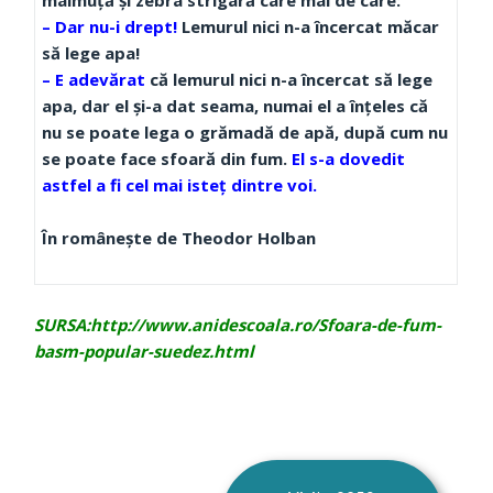
maimuţă şi zebra strigară care mai de care:
– Dar nu-i drept!
Lemurul nici n-a încercat măcar
să lege apa!
– E adevărat
că lemurul nici n-a încercat să lege
apa, dar el şi-a dat seama, numai el a înţeles că
nu se poate lega o grămadă de apă, după cum nu
se poate face sfoară din fum.
El s-a dovedit
astfel a fi cel mai isteţ dintre voi.
În româneşte de Theodor Holban
SURSA:http://www.anidescoala.ro/Sfoara-de-fum-
basm-popular-suedez.html