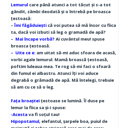
Lemurul
care până atunci a tot tăcut şi s-a tot
gândit, zâmbi deodată şi o întrebă pe broasca
ţestoasă:
–
Îmi făgăduieşti
că voi putea să mă însor cu fiica
ta, dacă voi izbuti să leg o gramadă de apă?
–
Mai încape vorbă?
Ai cuvântul meu! spuse
broasca ţestoasă.
– Uite ce e:
am uitat să-mi aduc sfoara de acasă,
vorbi agale lemurul. Mamă broască ţestoasă,
poftim luleaua mea. Te rog să-mi faci o sfoară
din fumul ei albastru. Atunci îţi voi aduce
degrabă o grămadă de apă. Mă întelegi, trebuie
să am cu ce să o leg.
Faţa broaştei
ţestoase se lumină. Îl duse pe
lemur la fiica sa şi-i spuse:
-Acesta
va fi soţul tau!
Hipopotamul,
elefantul, şarpele boa, puiul de