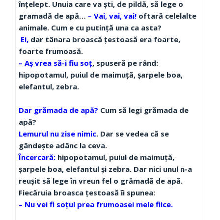
înţelept. Unuia care va şti, de pildă, să lege o
gramadă de apă…
– Vai, vai, vai!
oftară celelalte
animale. Cum e cu putinţă una ca asta?
Ei,
dar tânara broască ţestoasă era foarte,
foarte frumoasă.
– Aş vrea să-i fiu soţ
, spuseră pe rând:
hipopotamul, puiul de maimuţă, şarpele boa,
elefantul, zebra.
Dar grămada de apă?
Cum să legi grămada de
apă?
Lemurul nu zise nimic
. Dar se vedea că se
gândeşte adânc la ceva.
Încercară:
hipopotamul, puiul de maimuţă,
şarpele boa, elefantul şi zebra. Dar nici unul n-a
reuşit să lege în vreun fel o grămadă de apă.
Fiecăruia broasca ţestoasă îi spunea:
– Nu vei fi soţul prea frumoasei mele fiice.