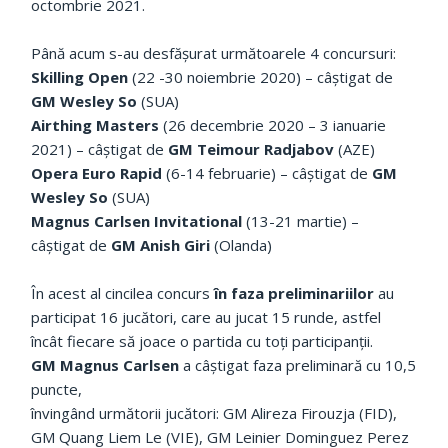
octombrie 2021.
Până acum s-au desfășurat următoarele 4 concursuri:
Skilling Open
(22 -30 noiembrie 2020) – câștigat de
GM Wesley So
(SUA)
Airthing Masters
(26 decembrie 2020 – 3 ianuarie
2021) – câștigat de
GM Teimour Radjabov
(AZE)
Opera Euro Rapid
(6-14 februarie) – câștigat de
GM
Wesley So
(SUA)
Magnus Carlsen Invitational
(13-21 martie) –
câștigat de
GM Anish Giri
(Olanda)
În acest al cincilea concurs
în faza preliminariilor
au
participat 16 jucători, care au jucat 15 runde, astfel
încât fiecare să joace o partida cu toți participanții.
GM Magnus Carlsen
a câștigat faza preliminară cu 10,5
puncte,
învingând următorii jucători: GM Alireza Firouzja (FID),
GM Quang Liem Le (VIE), GM Leinier Dominguez Perez