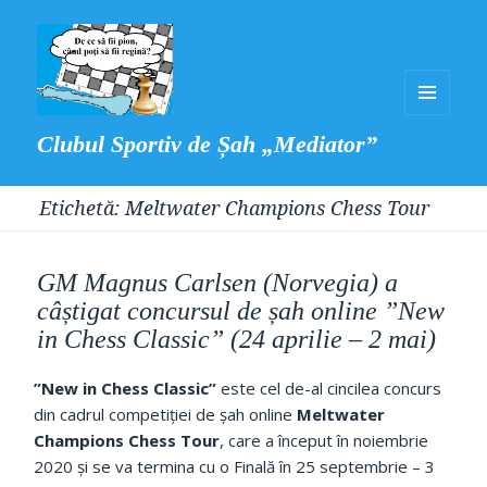
MENIU
Clubul Sportiv de Șah „Mediator”
ȘI
WIDGET-
Etichetă:
Meltwater Champions Chess Tour
URI
GM Magnus Carlsen (Norvegia) a
câștigat concursul de șah online ”New
in Chess Classic” (24 aprilie – 2 mai)
”New in Chess Classic”
este cel de-al cincilea concurs
din cadrul competiției de șah online
Meltwater
Champions Chess Tour
, care a început în noiembrie
2020 și se va termina cu o Finală în 25 septembrie – 3