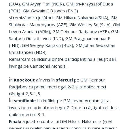
(SUA), GM Aryan Tari (NOR), GM Jan-Krzysztof Duda
(POL), GM Gawain C B Jones (ENG)
și remizând cu jucătorii: GM Hikaru Nakamura(SUA), GM
Shakhryar Mamedyarov (AZE), GM Wesley So (SUA), GM
Levon Aronian (ARM), GM Teimour Radjabov (AZE), GM
Santosh Gujrathi Vidit (IND), GM Praggnanandhaa R
(IND), GM Sergey Karjakin (RUS), GM Johan-Sebastian
Christiansen (NOR).
Remarcăm că niciunul dintre participanți nu a reușit să îl
învingă pe Campionul Mondial.
În
Knockout
a învins în
sferturi
pe GM Teimour
Radjabov cu primul meci egal 2-2 și al doilea meci
câștigat 2,5-1,5.
În
semifinale
l-a întâlnit pe GM Levon Aronian și l-a
învins tot cu primul meci egal 2-2 dar a câștigat cel de-al
doilea meci cu 3-1.
Finala
a jucat-o contra lui GM Hikaru Nakamura (și el
neînvins în preliminariile acestui concurs și care a trecut