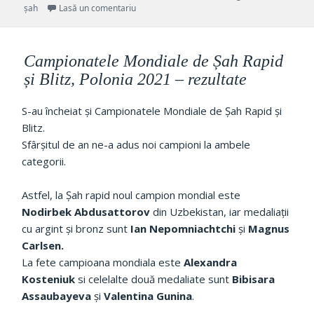
pe
la Tata Steel Chess 2022
șah
Lasă un comentariu
Campionatele Mondiale de Șah Rapid
și Blitz, Polonia 2021 – rezultate
S-au încheiat și Campionatele Mondiale de Șah Rapid și
Blitz.
Sfârșitul de an ne-a adus noi campioni la ambele
categorii.
Astfel, la Șah rapid noul campion mondial este
Nodirbek Abdusattorov
din Uzbekistan, iar medaliații
cu argint și bronz sunt
Ian Nepomniachtchi
și
Magnus
Carlsen.
La fete campioana mondiala este
Alexandra
Kosteniuk
si celelalte două medaliate sunt
Bibisara
Assaubayeva
și
Valentina Gunina
.