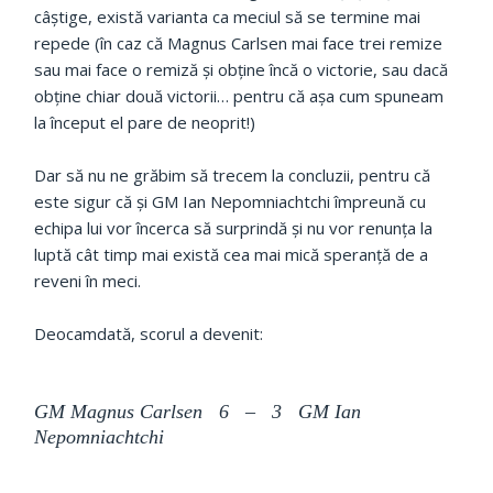
câștige, există varianta ca meciul să se termine mai
repede (în caz că Magnus Carlsen mai face trei remize
sau mai face o remiză și obține încă o victorie, sau dacă
obține chiar două victorii… pentru că așa cum spuneam
la început el pare de neoprit!)
Dar să nu ne grăbim să trecem la concluzii, pentru că
este sigur că și GM Ian Nepomniachtchi împreună cu
echipa lui vor încerca să surprindă și nu vor renunța la
luptă cât timp mai există cea mai mică speranță de a
reveni în meci.
Deocamdată, scorul a devenit:
GM Magnus Carlsen 6 – 3 GM Ian
Nepomniachtchi