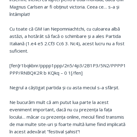
Magnus Carlsen ar fi obținut victoria. Ceea ce… s-a și
întâmplat!
Cu toate că GM Ian Nepomniachtchi, cu culoarea albă
astăzi, a hotărât să facă o schimbare și a ales Partida
Italiană (1.e4 e5 2.Cf3 Cc6 3. Nc4), acest lucru nu a fost
suficient.
[fen]r1bqkbnr/pppp1ppp/2n5/4p3/2B1P3/5N2/PPPP1
PPP/RNBQK2R b KQkq – 0 1[/fen]
Negrul a câștigat partida și cu asta meciul s-a sfârșit.
Ne bucurăm mult că am putut lua parte la acest
eveniment important, dacă nu cu prezența la fața
locului… măcar cu prezența online, meciul fiind transmis
de mai multe site-uri și foarte multă lume fiind implicată
în acest adevărat ”festival șahist”!