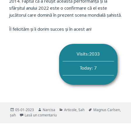
2014. Faptul că a reușit această performanță și la
sfârșitul anului 2022 este o confirmare că el este
jucătorul care domină în prezent scena mondială șahistă.
Îl felicităm și îi dorim succes și în acest an!
Visits:2033
Today: 7
Publicat
Autor
Categorii
Etichete
05-01-2023
Narcisa
Articole
,
Sah
Magnus Carlsen
,
pe
la GM Magnus Carlsen a intrat în noul an ca t
șah
Lasă un comentariu