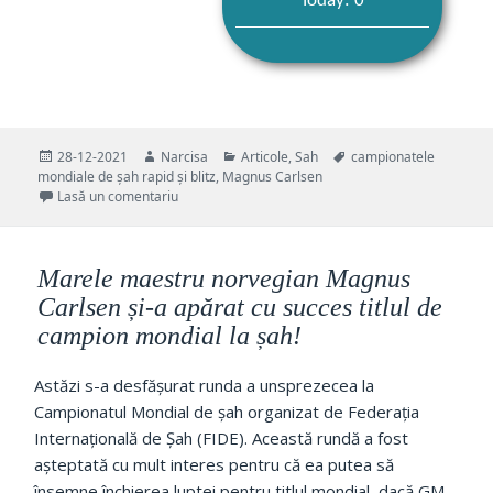
Today: 0
Publicat
Autor
Categorii
Etichete
28-12-2021
Narcisa
Articole
,
Sah
campionatele
pe
mondiale de șah rapid și blitz
,
Magnus Carlsen
la Campionatele Mondiale de Șah Rapid și Blitz – 
Lasă un comentariu
Marele maestru norvegian Magnus
Carlsen și-a apărat cu succes titlul de
campion mondial la șah!
Astăzi s-a desfășurat runda a unsprezecea la
Campionatul Mondial de șah organizat de Federația
Internațională de Șah (FIDE). Această rundă a fost
așteptată cu mult interes pentru că ea putea să
însemne închierea luptei pentru titlul mondial, dacă GM