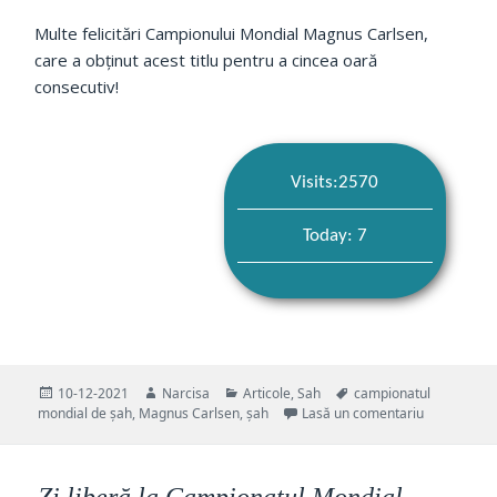
Multe felicitări Campionului Mondial Magnus Carlsen,
care a obținut acest titlu pentru a cincea oară
consecutiv!
Visits:2570
Today: 7
Publicat
Autor
Categorii
Etichete
10-12-2021
Narcisa
Articole
,
Sah
campionatul
pe
la Marele m
mondial de șah
,
Magnus Carlsen
,
șah
Lasă un comentariu
Zi liberă la Campionatul Mondial