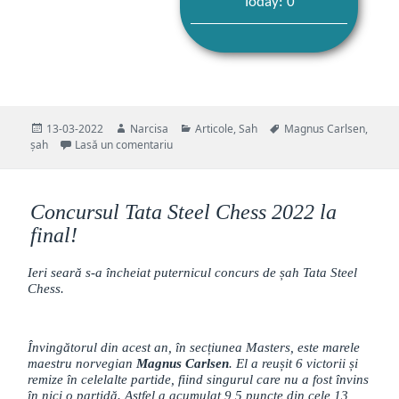
Today: 0
Publicat
Autor
Categorii
Etichete
13-03-2022
Narcisa
Articole
,
Sah
Magnus Carlsen
,
pe
la Meltwater Champions Chess Tour 2022
șah
Lasă un comentariu
Concursul Tata Steel Chess 2022 la
final!
Ieri seară s-a încheiat puternicul concurs de șah Tata Steel
Chess.
Învingătorul din acest an, în secțiunea Masters, este marele
maestru norvegian
Magnus Carlsen
. El a reușit 6 victorii și
remize în celelalte partide, fiind singurul care nu a fost învins
în nici o partidă. Astfel a acumulat 9,5 puncte din cele 13