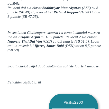
posibile.
Pe locul doi s-a clasat
Shakhriyar Mamedyarov
(AZE) cu 8
puncte (SB 49) și pe locul trei
Richard Rapport
(HUN) tot cu
8 puncte (SB 47,25).
În secțiunea Challengers victoria i-a revenit marelui maestru
indian
Erigaisi Arjun
cu 10,5 puncte. Pe locul 2 s-a clasat
Nguyen, Thai Dai Van
(CZE) cu 8.5 puncte (SB 51,5). Locul
trei i-a revenit lui
Bjerre, Jonas Buhl
(DEN) tot cu 8,5 puncte
(SB 50).
S-au încheiat astfel două săptămâni șahiste foarte frumoase.
Felicităm câștigătorii!
Visits:2203