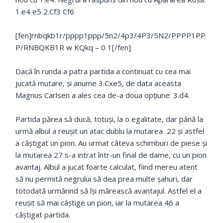
1.e4 e5 2.Cf3 Cf6
[fen]rnbqkb1r/pppp1ppp/5n2/4p3/4P3/5N2/PPPP1PP
P/RNBQKB1R w KQkq – 0 1[/fen]
Dacă în runda a patra partida a continuat cu cea mai
jucată mutare, și anume 3.Cxe5, de data aceasta
Magnus Carlsen a ales cea de-a doua opțiune: 3.d4.
Partida părea să ducă, totuși, la o egalitate, dar până la
urmă albul a reușit un atac dublu la mutarea 22 și astfel
a câștigat un pion. Au urmat câteva schimburi de piese și
la mutarea 27 s-a intrat într-un final de dame, cu un pion
avantaj. Albul a jucat foarte calculat, fiind mereu atent
să nu permită negrului să dea prea multe șahuri, dar
totodată urmărind să își mărească avantajul. Astfel el a
reușit să mai câștige un pion, iar la mutarea 46 a
câștigat partida.