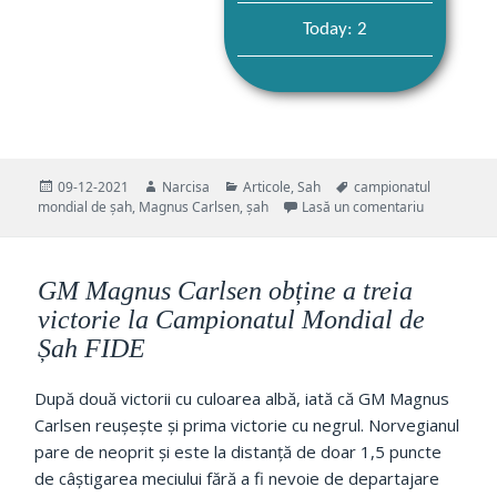
Today: 2
Publicat
Autor
Categorii
Etichete
09-12-2021
Narcisa
Articole
,
Sah
campionatul
pe
la Zi liber
mondial de șah
,
Magnus Carlsen
,
șah
Lasă un comentariu
GM Magnus Carlsen obține a treia
victorie la Campionatul Mondial de
Șah FIDE
După două victorii cu culoarea albă, iată că GM Magnus
Carlsen reușește și prima victorie cu negrul. Norvegianul
pare de neoprit și este la distanță de doar 1,5 puncte
de câștigarea meciului fără a fi nevoie de departajare