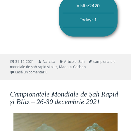
Visits:2420
Today: 1
Publicat
Autor
Categorii
Etichete
31-12-2021
Narcisa
Articole
,
Sah
campionatele
pe
mondiale de șah rapid și blitz
,
Magnus Carlsen
la Campionatele Mondiale de Șah Rapid și Blitz, Pol
Lasă un comentariu
Campionatele Mondiale de Șah Rapid
și Blitz – 26-30 decembrie 2021