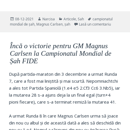
Publicat
Autor
Categorii
Etichete
08-12-2021
Narcisa
Articole
,
Sah
campionatul
pe
la GM Magnu
mondial de șah
,
Magnus Carlsen
,
șah
Lasă un comentariu
Încă o victorie pentru GM Magnus
Carlsen la Campionatul Mondial de
Șah FIDE
După partida-maraton din 3 decembrie a urmat Runda
7, care a fost mai liniștită și mai scurtă. Nepomniachtchi
a ales tot Partida Spaniolă (1.e4 e5 2.Cf3 Cc6 3.Nb5), iar
la mutarea 28 s-a ajuns deja la un final egal (turn+4
pioni fiecare), care s-a terminat remiză la mutarea 41.
A urmat Runda 8 în care Magnus Carlsen urma să joace
din nou cu albul și de această dată a ales să deschidă din
nou cu 1.e4. Negrul a răspuns din nou cu Apărarea Rusă: