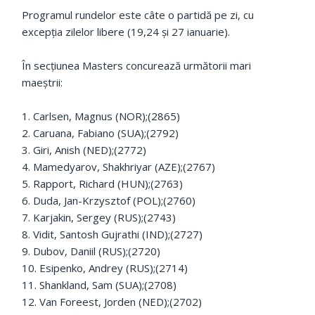
Programul rundelor este câte o partidă pe zi, cu
excepția zilelor libere (19,24 și 27 ianuarie).
În secțiunea Masters concurează următorii mari
maeștrii:
1. Carlsen, Magnus (NOR);(2865)
2. Caruana, Fabiano (SUA);(2792)
3. Giri, Anish (NED);(2772)
4. Mamedyarov, Shakhriyar (AZE);(2767)
5. Rapport, Richard (HUN);(2763)
6. Duda, Jan-Krzysztof (POL);(2760)
7. Karjakin, Sergey (RUS);(2743)
8. Vidit, Santosh Gujrathi (IND);(2727)
9. Dubov, Daniil (RUS);(2720)
10. Esipenko, Andrey (RUS);(2714)
11. Shankland, Sam (SUA);(2708)
12. Van Foreest, Jorden (NED);(2702)