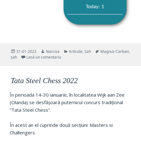
Today: 1
Publicat
Autor
Categorii
Etichete
31-01-2022
Narcisa
Articole
,
Sah
Magnus Carlsen
,
pe
la Concursul Tata Steel Chess 2022 la final!
șah
Lasă un comentariu
Tata Steel Chess 2022
În perioada 14-30 ianuarie, în localitatea Wijk aan Zee
(Olanda) se desfășoară puternicul concurs tradițional
”Tata Steel Chess”.
În acest an el cuprinde două secțiuni: Masters si
Challengers.