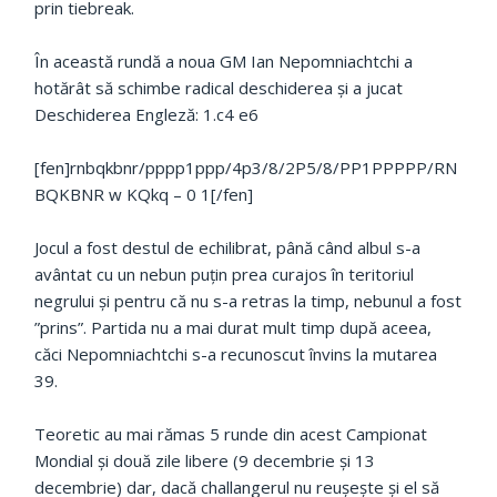
prin tiebreak.
În această rundă a noua GM Ian Nepomniachtchi a
hotărât să schimbe radical deschiderea și a jucat
Deschiderea Engleză: 1.c4 e6
[fen]rnbqkbnr/pppp1ppp/4p3/8/2P5/8/PP1PPPPP/RN
BQKBNR w KQkq – 0 1[/fen]
Jocul a fost destul de echilibrat, până când albul s-a
avântat cu un nebun puțin prea curajos în teritoriul
negrului și pentru că nu s-a retras la timp, nebunul a fost
”prins”. Partida nu a mai durat mult timp după aceea,
căci Nepomniachtchi s-a recunoscut învins la mutarea
39.
Teoretic au mai rămas 5 runde din acest Campionat
Mondial și două zile libere (9 decembrie și 13
decembrie) dar, dacă challangerul nu reușește și el să