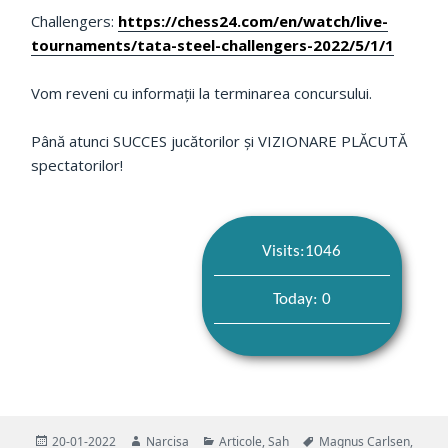
Challengers:
https://chess24.com/en/watch/live-
tournaments/tata-steel-challengers-2022/5/1/1
Vom reveni cu informații la terminarea concursului.
Până atunci SUCCES jucătorilor și VIZIONARE PLĂCUTĂ
spectatorilor!
Visits:1046
Today: 0
Publicat
Autor
Categorii
Etichete
20-01-2022
Narcisa
Articole
,
Sah
Magnus Carlsen
,