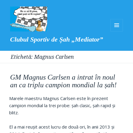
MENIU
Clubul Sportiv de Șah „Mediator”
ȘI
WIDGET-
Etichetă:
Magnus Carlsen
URI
GM Magnus Carlsen a intrat în noul
an ca triplu campion mondial la șah!
Marele maestru Magnus Carlsen este în prezent
campion mondial la trei probe: șah clasic, șah rapid și
blitz.
El a mai reușit acest lucru de două ori, în anii 2013 și