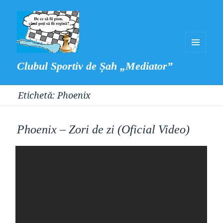
MENIU
Clubul Sportiv de Șah „Mediator”
ȘI
WIDGET-
Etichetă:
Phoenix
URI
Phoenix – Zori de zi (Oficial Video)