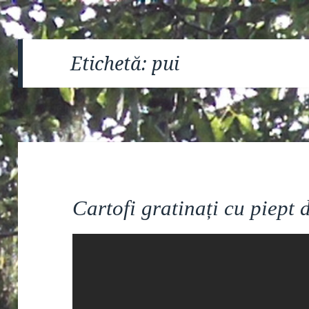
Etichetă:
pui
Cartofi gratinați cu piept 