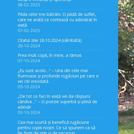
08-02-2025
Pilda celor trei bătrâni. O pildă de suflet,
care ne arată ce contează cu adevărat în
viață
07-02-2025
Citatul zilei 26.10.2024 (sâmbătă)
26-10-2024
Prea mult copil, în mine, a rămas
07-10-2024
„Eu sunt acolo…” – Una din cele mai
frumoase și profunde rugăciuni pe care o
vei citi vreodată
05-10-2024
„De tot ce faci în viață vei da răspuns
cândva…” – O poezie superbă și plină de
adevăr
03-10-2024
Cea mai scurtă și benefică rugăciune
pentru copiii noștri. Ce să spunem ca să
fie feriți de rele și de necazuri