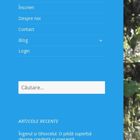
Înscrieri
Despre noi
Contact
extinde
Blog
meniul
Login
copil
Caută
după:
ARTICOLE RECENTE
Îngerul și Ghiocelul. O pildă superbă
despre credință și speranță