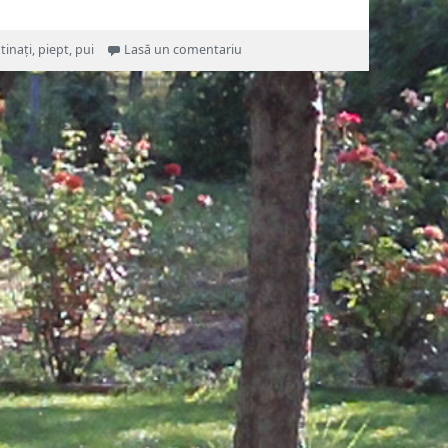
la Cartofi gratinați cu piept de pui
tinați
,
piept
,
pui
Lasă un comentariu