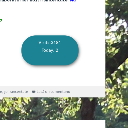
2
Visits:3181
Today: 2
la Bancul zilei, Vineri 02.08.2019
re
,
șef
,
sinceritate
Lasă un comentariu