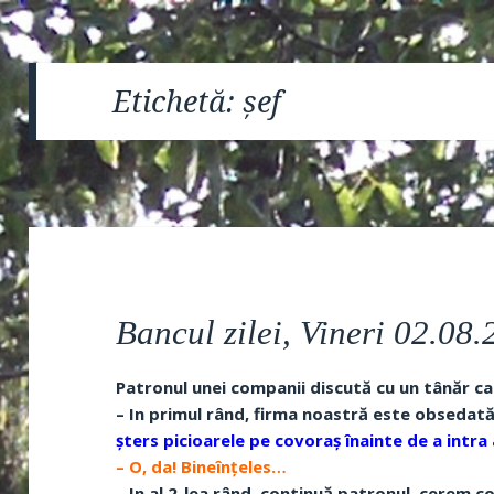
Etichetă:
șef
Bancul zilei, Vineri 02.08
Patronul unei companii discută cu un tânăr ca
– In primul rând, firma noastră este obsedată
șters picioarele pe covoraș înainte de a intra 
– O, da! Bineînțeles…
– In al 2-lea rând, continuă patronul, cerem c