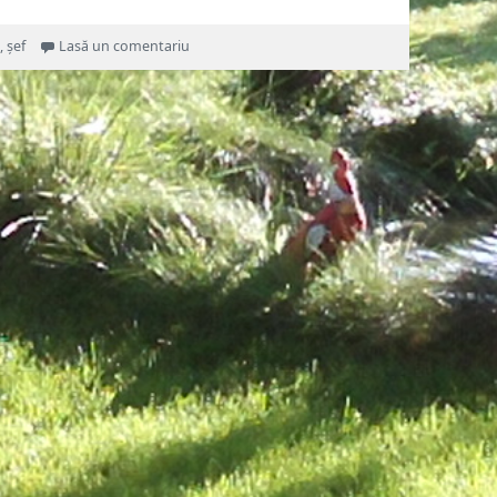
la Bancul zilei, Mi.31.07.2019
,
șef
Lasă un comentariu