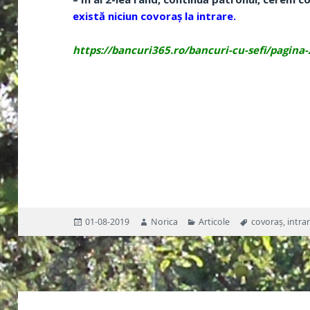
există niciun covoraș la intrare.
https://bancuri365.ro/bancuri-cu-sefi/pagina-
Publicat
Autor
Categorii
Etichete
01-08-2019
Norica
Articole
covoraș
,
intra
pe