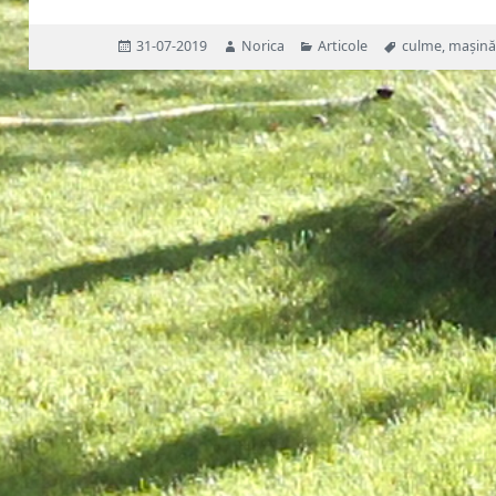
Publicat
Autor
Categorii
Etichete
31-07-2019
Norica
Articole
culme
,
mașină
pe