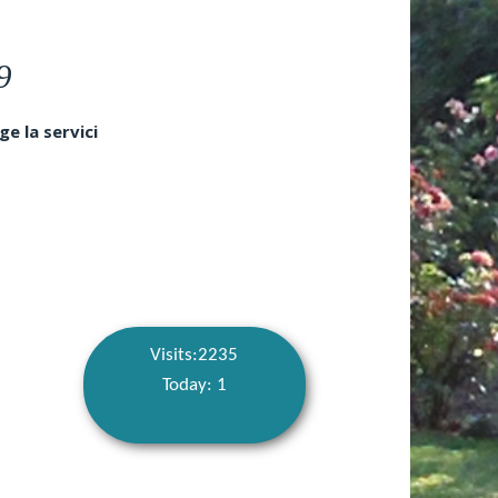
9
e la servici
Visits:2235
Today: 1