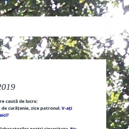
.2019
re caută de lucru:
 de curățenie, zice patronul.
V-ați
aici?
olaboratorilor noștri sinceritate.
Nu