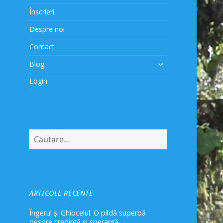
Înscrieri
Despre noi
Contact
extinde
Blog
meniul
Login
copil
Caută
după:
ARTICOLE RECENTE
Îngerul și Ghiocelul. O pildă superbă
despre credință și speranță