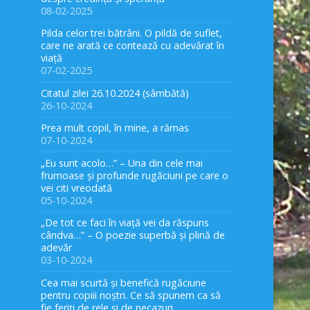
08-02-2025
Pilda celor trei bătrâni. O pildă de suflet,
care ne arată ce contează cu adevărat în
viață
07-02-2025
Citatul zilei 26.10.2024 (sâmbătă)
26-10-2024
Prea mult copil, în mine, a rămas
07-10-2024
„Eu sunt acolo…” – Una din cele mai
frumoase și profunde rugăciuni pe care o
vei citi vreodată
05-10-2024
„De tot ce faci în viață vei da răspuns
cândva…” – O poezie superbă și plină de
adevăr
03-10-2024
Cea mai scurtă și benefică rugăciune
pentru copiii noștri. Ce să spunem ca să
fie feriți de rele și de necazuri