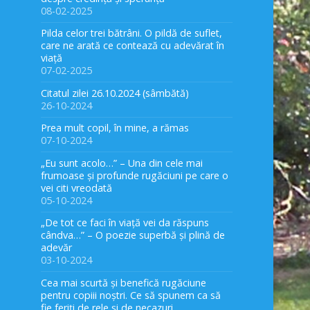
08-02-2025
Pilda celor trei bătrâni. O pildă de suflet,
care ne arată ce contează cu adevărat în
viață
07-02-2025
Citatul zilei 26.10.2024 (sâmbătă)
26-10-2024
Prea mult copil, în mine, a rămas
07-10-2024
„Eu sunt acolo…” – Una din cele mai
frumoase și profunde rugăciuni pe care o
vei citi vreodată
05-10-2024
„De tot ce faci în viață vei da răspuns
cândva…” – O poezie superbă și plină de
adevăr
03-10-2024
Cea mai scurtă și benefică rugăciune
pentru copiii noștri. Ce să spunem ca să
fie feriți de rele și de necazuri