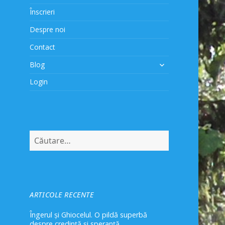
Înscrieri
Despre noi
Contact
extinde
Blog
meniul
Login
copil
Caută
după:
ARTICOLE RECENTE
Îngerul și Ghiocelul. O pildă superbă
despre credință și speranță