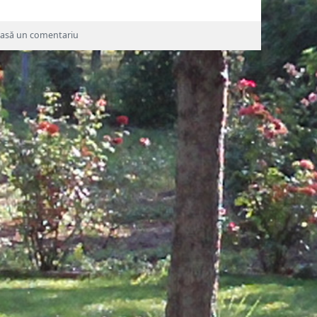
la VIVALDI-Four Seasons – Alexandra Conuno
asă un comentariu