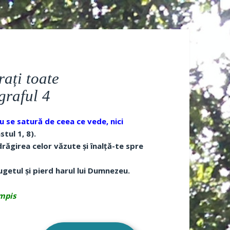
rați toate
graful 4
u se satură de ceea ce vede, nici
stul 1, 8).
drăgirea celor văzute și înalță-te spre
ugetul și pierd harul lui Dumnezeu.
empis