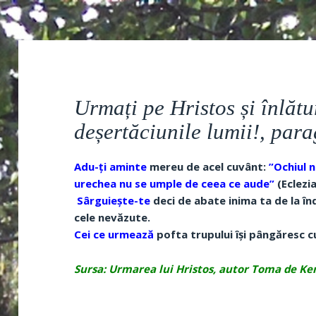
Urmați pe Hristos și înlătu
deșertăciunile lumii!, para
Adu-ți aminte
mereu de acel cuvânt:
”Ochiul n
urechea nu se umple de ceea ce aude”
(Eclezia
Sârguiește-te
deci de abate inima ta de la în
cele nevăzute.
Cei ce urmează
pofta trupului își pângăresc c
Sursa: Urmarea lui Hristos, autor Toma de K