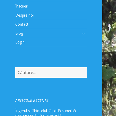
Înscrieri
Despre noi
Contact
extinde
Blog
meniul
Login
copil
Caută
după:
ARTICOLE RECENTE
Îngerul și Ghiocelul. O pildă superbă
despre credință și speranță