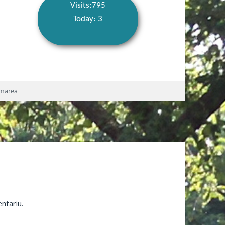
Visits:795
Today: 3
marea
ntariu.