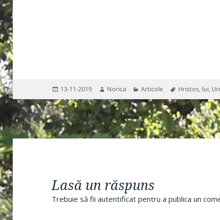
Publicat
Autor
Categorii
Etichete
13-11-2019
Norica
Articole
Hristos
,
lui
,
Ur
pe
Lasă un răspuns
Trebuie să fii
autentificat
pentru a publica un come