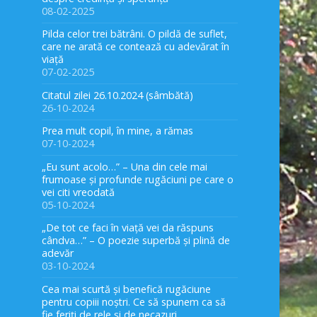
08-02-2025
Pilda celor trei bătrâni. O pildă de suflet,
care ne arată ce contează cu adevărat în
viață
07-02-2025
Citatul zilei 26.10.2024 (sâmbătă)
26-10-2024
Prea mult copil, în mine, a rămas
07-10-2024
„Eu sunt acolo…” – Una din cele mai
frumoase și profunde rugăciuni pe care o
vei citi vreodată
05-10-2024
„De tot ce faci în viață vei da răspuns
cândva…” – O poezie superbă și plină de
adevăr
03-10-2024
Cea mai scurtă și benefică rugăciune
pentru copiii noștri. Ce să spunem ca să
fie feriți de rele și de necazuri