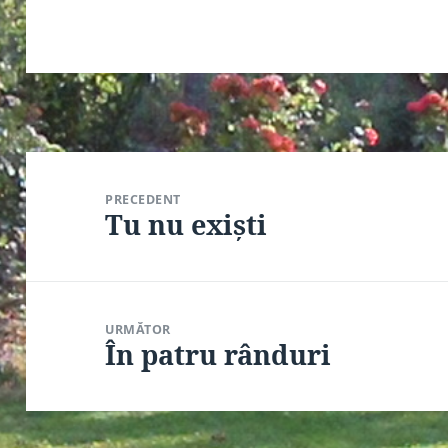
Navigare
în
PRECEDENT
articole
Tu nu exiști
Articolul
anterior:
URMĂTOR
În patru rânduri
Articolul
următor: